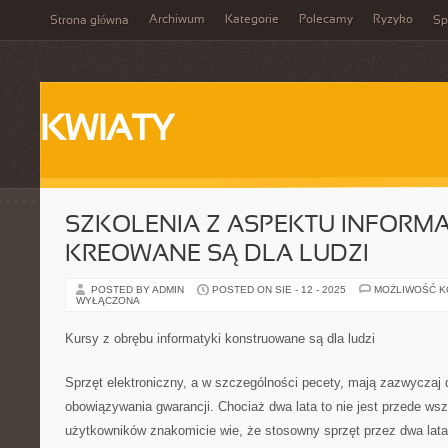
Archiwum
Kategorie
Polecamy
Ryzyko
Strona główna
Sp
KWIATY
SZKOLENIA Z ASPEKTU INFORMA
KREOWANE SĄ DLA LUDZI
POSTED BY ADMIN
POSTED ON SIE - 12 - 2025
MOŻLIWOŚĆ 
WYŁĄCZONA
Kursy z obrębu informatyki konstruowane są dla ludzi
Sprzęt elektroniczny, a w szczególności pecety, mają zazwyczaj 
obowiązywania gwarancji. Chociaż dwa lata to nie jest przede ws
użytkowników znakomicie wie, że stosowny sprzęt przez dwa lata