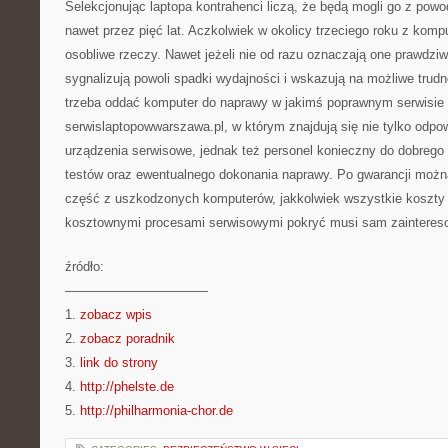
Selekcjonując laptopa kontrahenci liczą, że będą mogli go z po
nawet przez pięć lat. Aczkolwiek w okolicy trzeciego roku z komp
osobliwe rzeczy. Nawet jeżeli nie od razu oznaczają one prawdziw
sygnalizują powoli spadki wydajności i wskazują na możliwe trud
trzeba oddać komputer do naprawy w jakimś poprawnym serwisi
serwislaptopowwarszawa.pl, w którym znajdują się nie tylko odpo
urządzenia serwisowe, jednak też personel konieczny do dobrego
testów oraz ewentualnego dokonania naprawy. Po gwarancji moż
część z uszkodzonych komputerów, jakkolwiek wszystkie koszty 
kosztownymi procesami serwisowymi pokryć musi sam zainteres
źródło:
———————————
1.
zobacz wpis
2.
zobacz poradnik
3.
link do strony
4.
http://phelste.de
5.
http://philharmonia-chor.de