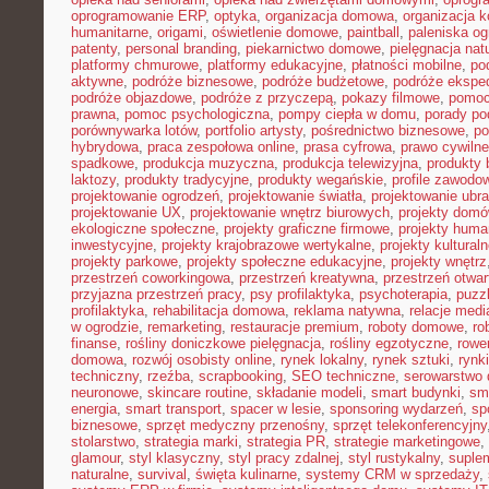
oprogramowanie ERP
,
optyka
,
organizacja domowa
,
organizacja k
humanitarne
,
origami
,
oświetlenie domowe
,
paintball
,
paleniska o
patenty
,
personal branding
,
piekarnictwo domowe
,
pielęgnacja nat
platformy chmurowe
,
platformy edukacyjne
,
płatności mobilne
,
po
aktywne
,
podróże biznesowe
,
podróże budżetowe
,
podróże ekspe
podróże objazdowe
,
podróże z przyczepą
,
pokazy filmowe
,
pomoc
prawna
,
pomoc psychologiczna
,
pompy ciepła w domu
,
porady p
porównywarka lotów
,
portfolio artysty
,
pośrednictwo biznesowe
,
po
hybrydowa
,
praca zespołowa online
,
prasa cyfrowa
,
prawo cywiln
spadkowe
,
produkcja muzyczna
,
produkcja telewizyjna
,
produkty 
laktozy
,
produkty tradycyjne
,
produkty wegańskie
,
profile zawodo
projektowanie ogrodzeń
,
projektowanie światła
,
projektowanie ubr
projektowanie UX
,
projektowanie wnętrz biurowych
,
projekty dom
ekologiczne społeczne
,
projekty graficzne firmowe
,
projekty huma
inwestycyjne
,
projekty krajobrazowe wertykalne
,
projekty kultural
projekty parkowe
,
projekty społeczne edukacyjne
,
projekty wnętrz
przestrzeń coworkingowa
,
przestrzeń kreatywna
,
przestrzeń otwar
przyjazna przestrzeń pracy
,
psy profilaktyka
,
psychoterapia
,
puzz
profilaktyka
,
rehabilitacja domowa
,
reklama natywna
,
relacje medi
w ogrodzie
,
remarketing
,
restauracje premium
,
roboty domowe
,
ro
finanse
,
rośliny doniczkowe pielęgnacja
,
rośliny egzotyczne
,
rowe
domowa
,
rozwój osobisty online
,
rynek lokalny
,
rynek sztuki
,
rynk
techniczny
,
rzeźba
,
scrapbooking
,
SEO techniczne
,
serowarstwo
neuronowe
,
skincare routine
,
składanie modeli
,
smart budynki
,
sma
energia
,
smart transport
,
spacer w lesie
,
sponsoring wydarzeń
,
sp
biznesowe
,
sprzęt medyczny przenośny
,
sprzęt telekonferencyjny
stolarstwo
,
strategia marki
,
strategia PR
,
strategie marketingowe
,
glamour
,
styl klasyczny
,
styl pracy zdalnej
,
styl rustykalny
,
suplem
naturalne
,
survival
,
święta kulinarne
,
systemy CRM w sprzedaży
,