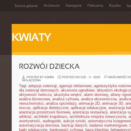
Archiwum
Kategorie
Polecamy
Ryzyko
Strona główna
Sp
KWIATY
ROZWÓJ DZIECKA
POSTED BY ADMIN
POSTED ON CZE - 3 - 2026
MOŻLIWOŚĆ K
WYŁĄCZONA
Tagi:
adopcje zwierząt
,
agencje reklamowe
,
agroturystyka rodzinn
dla zwierząt domowych
,
akcesoria ogrodowe
,
aktywizm ekologicz
aktywność twórcza
,
akustyka wnętrz
,
alarm domowy
,
altany ogro
analiza biznesowa
,
analiza cyfrowa
,
analiza ekonomiczna
,
analiz
nieruchomości
,
analiza sprzedaży
,
animacje 2D
,
animacje 3D
,
an
rescue
,
aplikacje dietetyczne
,
aplikacje edukacyjne
,
aranżacja ba
aranżacja przestrzeni biurowej
,
aranżacja restauracji
,
aranżacje sy
arbitraż
,
architekt krajobrazu
,
architektura miejska nowoczesna
,
a
asertywność
,
audioguide
,
aukcje sztuki
,
automatyczna księgowo
automatyzacja domowa
,
backup danych
,
badania marketingowe
,
bajki edukacyjne
,
bankowość cyfrowa
,
baza klientów
,
behawiorys