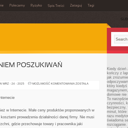
rie
Polecamy
Ryzyko
Zataguj
Tagi
Spis Treści
SUB
NIEM POSZUKIWAŃ
Kiedy dzień 
kończy z la
jak zrozumie
odpoczywamy
PRZED
 WRZ - 24 - 2025
MOŻLIWOŚĆ KOMENTOWANIA
ZOSTAŁA
który kiedyś
NAWIĄZANIEM
POSZUKIWAŃ
magazynem, 
WYŚMIENITEGO
domowe nie 
nternecie
To narzędzie
czynności, k
bezpieczny, 
ież w Internecie. Małe ceny produktów proponowanych w
minut, które
razu medyto
kosztami prowadzenia działalności danej firmy. Nie musi
świadoma se
chni, gdzie przechowuje towary i pracownika jaki
rozciąganie.