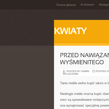
Archiwum
Katego
Strona główna
KWIATY
PRZED NAWIĄZA
WYŚMIENITEGO
POSTED BY ADMIN
POSTED ON
WYŁĄCZONA
Tanie meble wolno kupić także w I
Niedrogie meble można kupić równ
sieci są spowodowane mniejszymi 
ona wynajmować specjalnej powierz