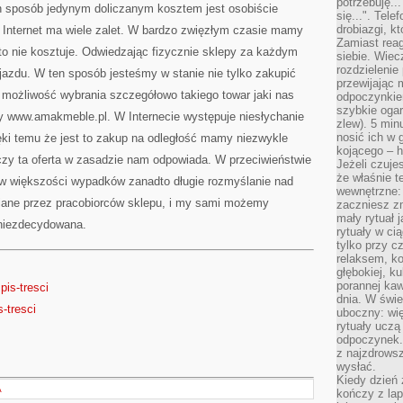
potrzebuję...
n sposób jedynym doliczanym kosztem jest osobiście
się...". Tel
drobiazgi, k
z Internet ma wiele zalet. W bardzo zwięzłym czasie mamy
Zamiast rea
 to nie kosztuje. Odwiedzając fizycznie sklepy za każdym
siebie. Wiec
rozdzielenie
jazdu. W ten sposób jesteśmy w stanie nie tylko zakupić
przewijając 
możliwość wybrania szczegółowo takiego towar jaki nas
odpoczynkiem
szybkie ogarn
y www.amakmeble.pl. W Internecie występuje niesłychanie
zlew). 5 min
nosić ich w 
ęki temu że jest to zakup na odległość mamy niezwykle
kojącego – h
czy ta oferta w zasadzie nam odpowiada. W przeciwieństwie
Jeżeli czuje
że właśnie t
w większości wypadków zanadto długie rozmyślanie nad
wewnętrzne: 
dziane przez pracobiorców sklepu, i my sami możemy
zaczniesz z
mały rytuał 
 niezdecydowana.
rytuały w ci
tylko przy c
relaksem, k
głębokiej, k
porannej kaw
spis-tresci
dnia. W świe
s-tresci
uboczny: wię
rytuały uczą
odpoczynek.
z najzdrows
wysłać.
Kiedy dzień 
A
kończy z la