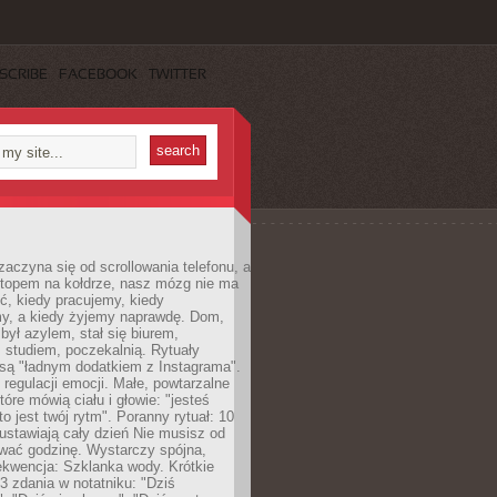
SCRIBE
FACEBOOK
TWITTER
zaczyna się od scrollowania telefonu, a
ptopem na kołdrze, nasz mózg nie ma
ć, kiedy pracujemy, kiedy
, a kiedy żyjemy naprawdę. Dom,
 był azylem, stał się biurem,
studiem, poczekalnią. Rytuały
są "ładnym dodatkiem z Instagrama".
 regulacji emocji. Małe, powtarzalne
tóre mówią ciału i głowie: "jesteś
to jest twój rytm". Poranny rytuał: 10
 ustawiają cały dzień Nie musisz od
wać godzinę. Wystarczy spójna,
kwencja: Szklanka wody. Krótkie
 3 zdania w notatniku: "Dziś