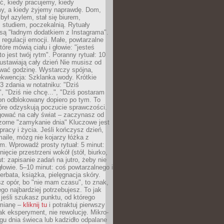
ć, kiedy pracujemy, kiedy
, a kiedy żyjemy naprawdę. Dom,
 był azylem, stał się biurem,
studiem, poczekalnią. Rytuały
są "ładnym dodatkiem z Instagrama".
 regulacji emocji. Małe, powtarzalne
tóre mówią ciału i głowie: "jesteś
to jest twój rytm". Poranny rytuał: 10
 ustawiają cały dzień Nie musisz od
wać godzinę. Wystarczy spójna,
kwencja: Szklanka wody. Krótkie
 3 zdania w notatniku: "Dziś
", "Dziś nie chcę...", "Dziś postaram
efon odblokowany dopiero po tym. To
tóre odzyskują poczucie sprawczości.
gować na cały świat – zaczynasz od
zorne "zamykanie dnia" Kluczowe jest
 pracy i życia. Jeśli kończysz dzień,
maile, mózg nie kojarzy łóżka z
. Wprowadź prosty rytuał: 5 minut:
ięcie przestrzeni wokół (stół, biurko,
ut: zapisanie zadań na jutro, żeby nie
głowie. 5–10 minut: coś powtarzalnego i
erbata, książka, pielęgnacja skóry.
sz opór, bo "nie mam czasu", to znak,
ego najbardziej potrzebujesz. To jak
jeśli szukasz punktu, od którego
mianę –
kliknij tu
i potraktuj pierwszy
jak eksperyment, nie rewolucję. Mikro-
ągu dnia świeca lub kadzidło odpalane