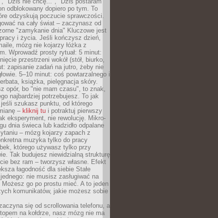
", "Dziś nie chcę...", "Dziś postaram
efon odblokowany dopiero po tym. To
tóre odzyskują poczucie sprawczości.
gować na cały świat – zaczynasz od
zorne "zamykanie dnia" Kluczowe jest
 pracy i życia. Jeśli kończysz dzień,
maile, mózg nie kojarzy łóżka z
. Wprowadź prosty rytuał: 5 minut:
ięcie przestrzeni wokół (stół, biurko,
ut: zapisanie zadań na jutro, żeby nie
głowie. 5–10 minut: coś powtarzalnego i
erbata, książka, pielęgnacja skóry.
sz opór, bo "nie mam czasu", to znak,
ego najbardziej potrzebujesz. To jak
jeśli szukasz punktu, od którego
mianę –
kliknij tu
i potraktuj pierwszy
jak eksperyment, nie rewolucję. Mikro-
ągu dnia świeca lub kadzidło odpalane
zytaniu – mózg kojarzy zapach z
onkretna muzyka tylko do pracy
ubek, którego używasz tylko przy
ie. Tak budujesz niewidzialną strukturę
cie bez ram – tworzysz własne. Efekt
ksza łagodność dla siebie Stałe
 jednego: nie musisz zasługiwać na
 Możesz go po prostu mieć. A to jeden
zych komunikatów, jakie możesz sobie
zaczyna się od scrollowania telefonu, a
ptopem na kołdrze, nasz mózg nie ma