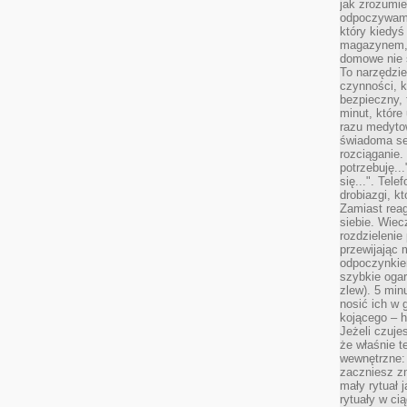
jak zrozumie
odpoczywamy
który kiedyś
magazynem, 
domowe nie 
To narzędzie
czynności, k
bezpieczny, 
minut, które
razu medyto
świadoma se
rozciąganie.
potrzebuję...
się...". Tel
drobiazgi, k
Zamiast rea
siebie. Wiec
rozdzielenie
przewijając 
odpoczynkiem
szybkie ogarn
zlew). 5 min
nosić ich w 
kojącego – h
Jeżeli czuje
że właśnie t
wewnętrzne: 
zaczniesz z
mały rytuał 
rytuały w ci