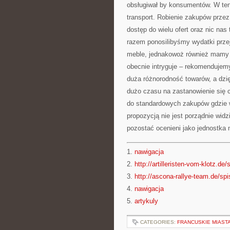
obsługiwał by konsumentów. W te
transport. Robienie zakupów prze
dostęp do wielu ofert oraz nic nas
razem ponosilibyśmy wydatki prze
meble, jednakowoż również mamy 
obecnie intryguje – rekomendujem
duża różnorodność towarów, a dzi
dużo czasu na zastanowienie się 
do standardowych zakupów gdzie 
propozycją nie jest porządnie wi
pozostać ocenieni jako jednostka
1.
nawigacja
2.
http://artilleristen-vom-klotz.de/
3.
http://ascona-rallye-team.de/spi
4.
nawigacja
5.
artykuly
CATEGORIES:
FRANCUSKIE MIAST