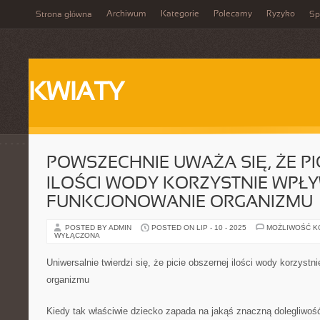
Archiwum
Kategorie
Polecamy
Ryzyko
Strona główna
Sp
KWIATY
POWSZECHNIE UWAŻA SIĘ, ŻE P
ILOŚCI WODY KORZYSTNIE WPŁ
FUNKCJONOWANIE ORGANIZMU
POSTED BY ADMIN
POSTED ON LIP - 10 - 2025
MOŻLIWOŚĆ 
WYŁĄCZONA
Uniwersalnie twierdzi się, że picie obszernej ilości wody korzyst
organizmu
Kiedy tak właściwie dziecko zapada na jakąś znaczną dolegliwo