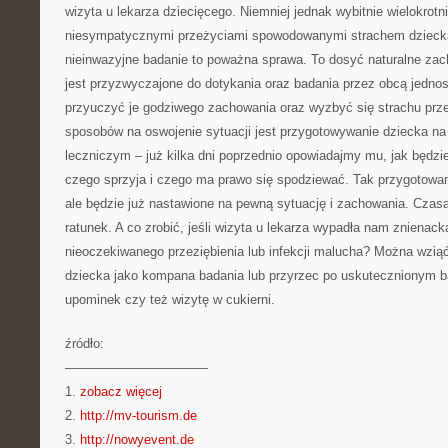
wizyta u lekarza dziecięcego. Niemniej jednak wybitnie wielokrotni
niesympatycznymi przeżyciami spowodowanymi strachem dziecka
nieinwazyjne badanie to poważna sprawa. To dosyć naturalne zach
jest przyzwyczajone do dotykania oraz badania przez obcą jedno
przyuczyć je godziwego zachowania oraz wyzbyć się strachu prz
sposobów na oswojenie sytuacji jest przygotowywanie dziecka na
leczniczym – już kilka dni poprzednio opowiadajmy mu, jak będzi
czego sprzyja i czego ma prawo się spodziewać. Tak przygotowa
ale będzie już nastawione na pewną sytuację i zachowania. Czasa
ratunek. A co zrobić, jeśli wizyta u lekarza wypadła nam znienac
nieoczekiwanego przeziębienia lub infekcji malucha? Można wzi
dziecka jako kompana badania lub przyrzec po uskutecznionym b
upominek czy też wizytę w cukierni.
źródło:
———————————
1.
zobacz więcej
2.
http://mv-tourism.de
3.
http://nowyevent.de