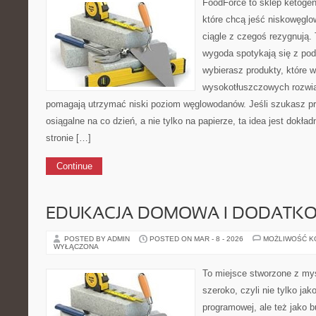
FoodForce to sklep ketogen
które chcą jeść niskowęgl
ciągle z czegoś rezygnują.
wygoda spotykają się z po
wybierasz produkty, które w
wysokotłuszczowych rozwią
pomagają utrzymać niski poziom węglowodanów. Jeśli szukasz prz
osiągalne na co dzień, a nie tylko na papierze, ta idea jest dokła
stronie […]
Continue
EDUKACJA DOMOWA I DODATKO
POSTED BY ADMIN
POSTED ON MAR - 8 - 2026
MOŻLIWOŚĆ 
WYŁĄCZONA
To miejsce stworzone z myś
szeroko, czyli nie tylko jak
programowej, ale też jako 