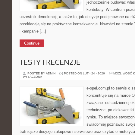
jednocześnie budować własn
konteksty. W centrum pozos
uczestnik demokracji, a także to, jak decyzje podejmowane na r
przekładają się na praktyczne konsekwencje. Nowości na stronie
i kampanie […]
Continue
TESTY I RECENZJE
POSTED BY ADMIN
POSTED ON LUT - 24 - 2026
MOŻLIWOŚĆ 
WYŁĄCZONA
e-opel.com.pl to serwis o 
koncentruje się na marce Op
związane: od codziennej eks
techniczne, po ciekawostki
rynku. To miejsce stworzon
świadomiej poznawać swoj
trafniejsze decyzje zakupowe i serwisowe oraz czytać o motoryza