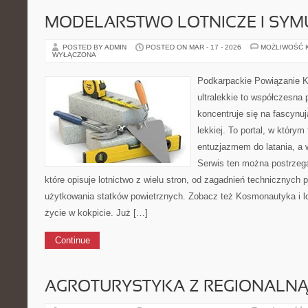
MODELARSTWO LOTNICZE I SY
POSTED BY ADMIN
POSTED ON MAR - 17 - 2026
MOŻLIWOŚĆ 
WYŁĄCZONA
Podkarpackie Powiązanie K
ultralekkie to współczesna p
koncentruje się na fascynu
lekkiej. To portal, w którym
entuzjazmem do latania, a w
Serwis ten można postrzega
które opisuje lotnictwo z wielu stron, od zagadnień technicznych
użytkowania statków powietrznych. Zobacz też Kosmonautyka i loty
życie w kokpicie. Już […]
Continue
AGROTURYSTYKA Z REGIONALNĄ