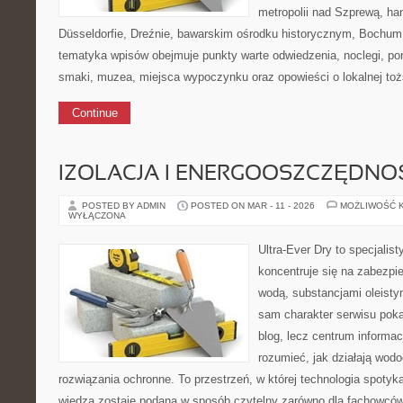
metropolii nad Szprewą, ha
Düsseldorfie, Dreźnie, bawarskim ośrodku historycznym, Bochum 
tematyka wpisów obejmuje punkty warte odwiedzenia, noclegi, por
smaki, muzea, miejsca wypoczynku oraz opowieści o lokalnej to
Continue
IZOLACJA I ENERGOOSZCZĘDNO
POSTED BY ADMIN
POSTED ON MAR - 11 - 2026
MOŻLIWOŚĆ 
WYŁĄCZONA
Ultra-Ever Dry to specjalist
koncentruje się na zabezpi
wodą, substancjami oleisty
sam charakter serwisu pokaz
blog, lecz centrum informacj
rozumieć, jak działają wodo
rozwiązania ochronne. To przestrzeń, w której technologia spotyk
wiedza zostaje podana w sposób czytelny zarówno dla fachowców,