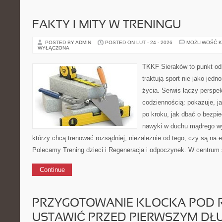
FAKTY I MITY W TRENINGU
POSTED BY ADMIN
POSTED ON LUT - 24 - 2026
MOŻLIWOŚĆ 
WYŁĄCZONA
TKKF Sieraków to punkt odn
traktują sport nie jako jedn
życia. Serwis łączy perspe
codziennością: pokazuje, 
po kroku, jak dbać o bezpie
nawyki w duchu mądrego wys
którzy chcą trenować rozsądniej, niezależnie od tego, czy są na 
Polecamy Trening dzieci i Regeneracja i odpoczynek. W centrum
Continue
PRZYGOTOWANIE KLOCKA POD R
USTAWIĆ PRZED PIERWSZYM DŁ