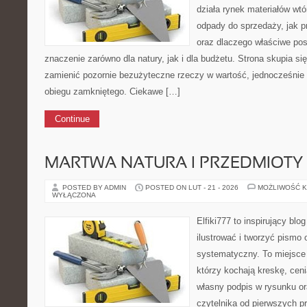
działa rynek materiałów wt
odpady do sprzedaży, jak pr
oraz dlaczego właściwe po
znaczenie zarówno dla natury, jak i dla budżetu. Strona skupia si
zamienić pozornie bezużyteczne rzeczy w wartość, jednocześnie
obiegu zamkniętego. Ciekawe […]
Continue
MARTWA NATURA I PRZEDMIOTY
POSTED BY ADMIN
POSTED ON LUT - 21 - 2026
MOŻLIWOŚĆ 
WYŁĄCZONA
Elfiki777 to inspirujący blo
ilustrować i tworzyć pismo
systematyczny. To miejsce 
którzy kochają kreskę, cen
własny podpis w rysunku or
czytelnika od pierwszych pr