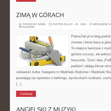
ZIMĄ W GÓRACH
POSTED BY ADMIN
POSTED ON LUT - 20 - 2026
MOŻLIWOŚĆ 
WYŁĄCZONA
PieknoTatr.pl to blog podró
zimowa i letnia baza w gór
To miejsce tworzone z myśl
górskie szczyty, ale jedno
horyzonty. Tytuł i idea „Pod
podróże” oddają klimat stro
ciekawość kultur. Kategorie to Wędrówki Rodzinne i Wędrówki Ro
przewijają się reportaże o trekkingu, wycieczkach szlakami, zach
[…]
Continue
ANGIELSKI Z MUZYKI