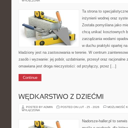
WYŁĄCZONA
Ta strona to specjalistyc
inżynierii wodnej oraz sys
Została pomyślana jako mie
chcą unikać kosztownych b
zarządzania wodami opadow
w duchu praktyki opartej n
kładziony jest na zastosowania w terenie. W centrum zainteresow
zasób i wyzwanie: jej pobór, uzdatnianie, przesył oraz racjonalne
omawiana jest droga nieczystości: od przyłączy, przez […]
Continue
WĘDKARSTWO Z DZIEĆMI
POSTED BY ADMIN
POSTED ON LUT - 25 - 2026
MOŻLIWOŚĆ 
WYŁĄCZONA
Nadorsze-haller.pl to serwi
myślą o osobach, dla który