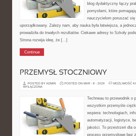
blog dydaktyczny łączy pr
pomysłami, które pomagają
nauczycielom poruszać się
uporządkowany. Zależy nam, aby nauka była łatwiejsza, a jednocz
prowadziła do trwałych rezultatów. Ciekawe adresy to Szkoły pod
Strona rozwija ideę, że […]
Continue
PRZEMYSŁ STOCZNIOWY
POSTED BY ADMIN
POSTED ON MAR - 8 - 2026
MOŻLIWOŚĆ 
WYŁĄCZONA
Techneau to przewodnik o 
wszystkim przemyśle ciężki
wspiera: technologiach, inf
automatyzacji, logistyce, b
jakości. To przestrzeń dla 
procesy przemysłowe bez z