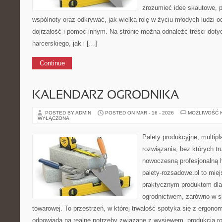
zrozumieć idee skautowe, p
wspólnoty oraz odkrywać, jak wielką rolę w życiu młodych ludzi o
dojrzałość i pomoc innym. Na stronie można odnaleźć treści dot
harcerskiego, jak i […]
Continue
KALENDARZ OGRODNIKA
POSTED BY ADMIN
POSTED ON MAR - 16 - 2026
MOŻLIWOŚĆ 
WYŁĄCZONA
Palety produkcyjne, multipla
rozwiązania, bez których t
nowoczesną profesjonalną 
palety-rozsadowe.pl to mie
praktycznym produktom dla
ogrodnictwem, zarówno w sk
towarowej. To przestrzeń, w której trwałość spotyka się z ergonom
odpowiada na realne potrzeby związane z wysiewem, produkcją r