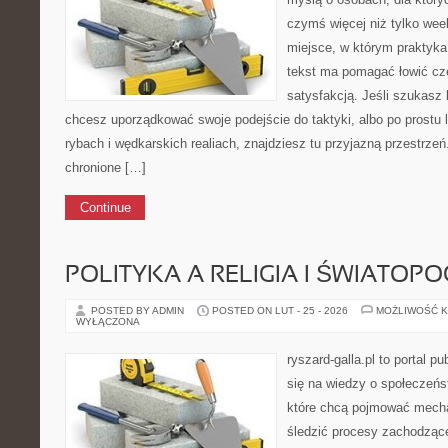
czymś więcej niż tylko we
miejsce, w którym praktyka
tekst ma pomagać łowić czę
satysfakcją. Jeśli szukas
chcesz uporządkować swoje podejście do taktyki, albo po prostu 
rybach i wędkarskich realiach, znajdziesz tu przyjazną przestrze
chronione […]
Continue
POLITYKA A RELIGIA I ŚWIATOP
POSTED BY ADMIN
POSTED ON LUT - 25 - 2026
MOŻLIWOŚĆ 
WYŁĄCZONA
ryszard-galla.pl to portal p
się na wiedzy o społeczeńst
które chcą pojmować mecha
śledzić procesy zachodzące