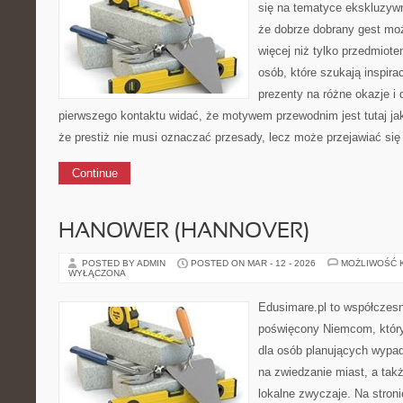
się na tematyce ekskluzyw
że dobrze dobrany gest mo
więcej niż tylko przedmiote
osób, które szukają inspir
prezenty na różne okazje i 
pierwszego kontaktu widać, że motywem przewodnim jest tutaj ja
że prestiż nie musi oznaczać przesady, lecz może przejawiać się
Continue
HANOWER (HANNOVER)
POSTED BY ADMIN
POSTED ON MAR - 12 - 2026
MOŻLIWOŚĆ 
WYŁĄCZONA
Edusimare.pl to współczes
poświęcony Niemcom, któr
dla osób planujących wypa
na zwiedzanie miast, a tak
lokalne zwyczaje. Na stronie