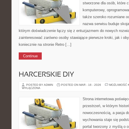
stworzone dla osób, które 
komputerowy, oprogramowan
także szeroko rozumiane o
nazwa serwisu buduje skoja
którym doświadczenie łączy się z entuzjazmem do nowych rozwią
zainteresować zarówno osoby stawiające pierwsze kroki, jak i ob
koniecznie na stronie Retro […]
Continue
HARCERSKIE DIY
POSTED BY ADMIN
POSTED ON MAR - 16 - 2026
MOŻLIWOŚĆ 
WYŁĄCZONA
Strona internetowa poświęc
przestrzeń, w którym histor
nowoczesnością, a pasja do
wychowania staje się podst
portal tworzony z myślą o o