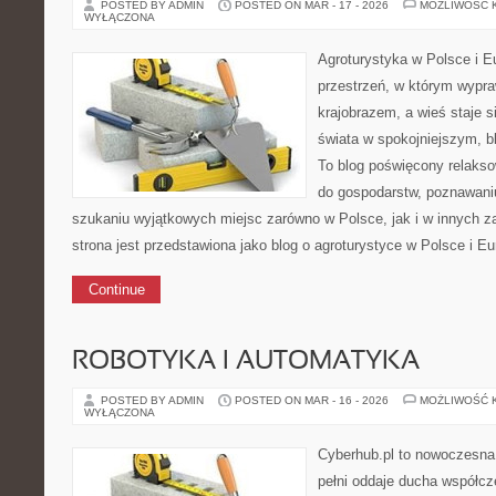
POSTED BY ADMIN
POSTED ON MAR - 17 - 2026
MOŻLIWOŚĆ 
WYŁĄCZONA
Agroturystyka w Polsce i Eu
przestrzeń, w którym wypra
krajobrazem, a wieś staje s
świata w spokojniejszym, b
To blog poświęcony relakso
do gospodarstw, poznawaniu
szukaniu wyjątkowych miejsc zarówno w Polsce, jak i w innych 
strona jest przedstawiona jako blog o agroturystyce w Polsce i Eur
Continue
ROBOTYKA I AUTOMATYKA
POSTED BY ADMIN
POSTED ON MAR - 16 - 2026
MOŻLIWOŚĆ 
WYŁĄCZONA
Cyberhub.pl to nowoczesna 
pełni oddaje ducha współcz