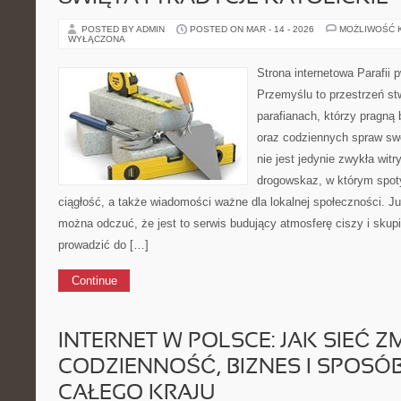
POSTED BY ADMIN
POSTED ON MAR - 14 - 2026
MOŻLIWOŚĆ 
WYŁĄCZONA
Strona internetowa Parafii 
Przemyślu to przestrzeń st
parafianach, którzy pragną 
oraz codziennych spraw swoj
nie jest jedynie zwykła wit
drogowskaz, w którym spoty
ciągłość, a także wiadomości ważne dla lokalnej społeczności. J
można odczuć, że jest to serwis budujący atmosferę ciszy i skup
prowadzić do […]
Continue
INTERNET W POLSCE: JAK SIEĆ Z
CODZIENNOŚĆ, BIZNES I SPOSÓ
CAŁEGO KRAJU