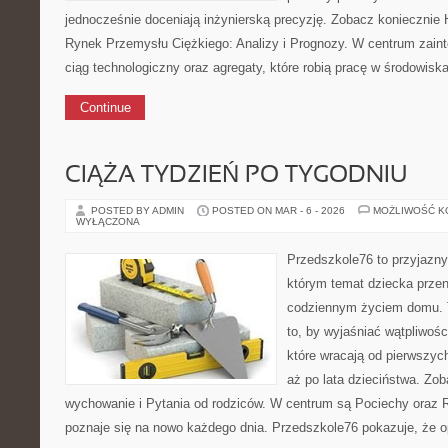
jednocześnie doceniają inżynierską precyzję. Zobacz koniecznie H
Rynek Przemysłu Ciężkiego: Analizy i Prognozy. W centrum zaint
ciąg technologiczny oraz agregaty, które robią pracę w środowisk
Continue
CIĄŻA TYDZIEŃ PO TYGODNIU
POSTED BY ADMIN
POSTED ON MAR - 6 - 2026
MOŻLIWOŚĆ 
WYŁĄCZONA
Przedszkole76 to przyjazny
którym temat dziecka przen
codziennym życiem domu. T
to, by wyjaśniać wątpliwoś
które wracają od pierwszyc
aż po lata dzieciństwa. Zob
wychowanie i Pytania od rodziców. W centrum są Pociechy oraz Ro
poznaje się na nowo każdego dnia. Przedszkole76 pokazuje, że op