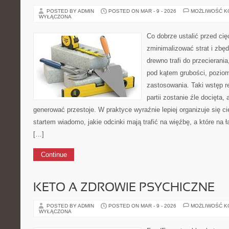
POSTED BY ADMIN
POSTED ON MAR - 9 - 2026
MOŻLIWOŚĆ 
WYŁĄCZONA
Co dobrze ustalić przed ci
zminimalizować strat i zbę
drewno trafi do przecieran
pod kątem grubości, poziom
zastosowania. Taki wstęp r
partii zostanie źle docięta,
generować przestoje. W praktyce wyraźnie lepiej organizuje się ci
startem wiadomo, jakie odcinki mają trafić na więźbę, a które na 
[…]
Continue
KETO A ZDROWIE PSYCHICZNE
POSTED BY ADMIN
POSTED ON MAR - 9 - 2026
MOŻLIWOŚĆ 
WYŁĄCZONA