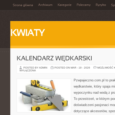
Archiwum
Kategorie
Polecamy
Ryzyko
Strona główna
Sp
KWIATY
KALENDARZ WĘDKARSKI
POSTED BY ADMIN
POSTED ON MAR - 19 - 2026
MOŻLIWOŚĆ 
WYŁĄCZONA
Pzwpajeczno.com.pl to prak
wędkarstwie, który spaja m
wypoczynku nad wodą z pr
To przestrzeń, w którym po
doświadczeni pasjonaci m
dotyczące akcesoriów, spo