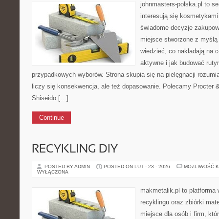
johnmasters-polska.pl to se
interesują się kosmetykami
świadome decyzje zakupowe
miejsce stworzone z myślą o
wiedzieć, co nakładają na c
aktywne i jak budować ruty
przypadkowych wyborów. Strona skupia się na pielęgnacji rozumia
liczy się konsekwencja, ale też dopasowanie. Polecamy Procter
Shiseido […]
Continue
RECYKLING DIY
POSTED BY ADMIN
POSTED ON LUT - 23 - 2026
MOŻLIWOŚĆ 
WYŁĄCZONA
makmetalik.pl to platforma
recyklingu oraz zbiórki mat
miejsce dla osób i firm, któ