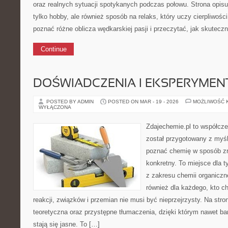
oraz realnych sytuacji spotykanych podczas połowu. Strona opisu
tylko hobby, ale również sposób na relaks, który uczy cierpliwoś
poznać różne oblicza wędkarskiej pasji i przeczytać, jak skutecz
Continue
DOŚWIADCZENIA I EKSPERYMEN
POSTED BY ADMIN
POSTED ON MAR - 19 - 2026
MOŻLIWOŚĆ 
WYŁĄCZONA
Zdajechemie.pl to współcze
został przygotowany z myś
poznać chemię w sposób zr
konkretny. To miejsce dla t
z zakresu chemii organiczne
również dla każdego, kto c
reakcji, związków i przemian nie musi być nieprzejrzysty. Na stro
teoretyczna oraz przystępne tłumaczenia, dzięki którym nawet ba
stają się jasne. To […]