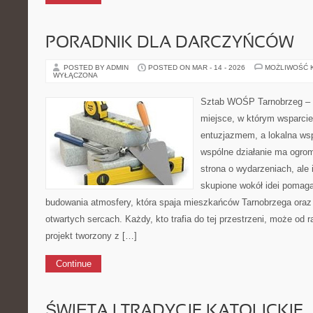
PORADNIK DLA DARCZYŃCÓW
POSTED BY ADMIN
POSTED ON MAR - 14 - 2026
MOŻLIWOŚĆ 
WYŁĄCZONA
Sztab WOŚP Tarnobrzeg – G
miejsce, w którym wsparcie
entuzjazmem, a lokalna wsp
wspólne działanie ma ogromn
strona o wydarzeniach, ale
skupione wokół idei pomaga
budowania atmosfery, która spaja mieszkańców Tarnobrzega oraz 
otwartych sercach. Każdy, kto trafia do tej przestrzeni, może od r
projekt tworzony z […]
Continue
ŚWIĘTA I TRADYCJE KATOLICKIE