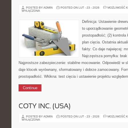
POSTED BY ADMIN
POSTED ON LUT - 23 - 2026
MOŻLIWOŚĆ 
WYŁĄCZONA
Definicja: Ustawienie drew
to uporządkowanie geometrii 
prostopadłość; (2) kontrola
plan cięcia. Ostatnia aktua
fakty: Co daje najwięcej: mn
Najczęstsza pomyłka: brak 
Najprostsze zabezpieczenie: stabilne mocowanie. Odpowiedź w skr
daje klocek wyrównany, sformatowany i dobrze zamocowany. Form
prostopadłość. Włókna: test cięcia i ustawienie projektu względe
Continue
COTY INC. (USA)
POSTED BY ADMIN
POSTED ON LUT - 23 - 2026
MOŻLIWOŚĆ 
WYŁĄCZONA