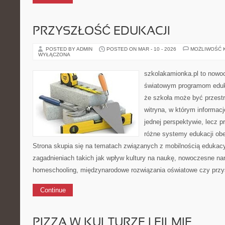
PRZYSZŁOŚĆ EDUKACJI
POSTED BY ADMIN
POSTED ON MAR - 10 - 2026
MOŻLIWOŚĆ 
WYŁĄCZONA
szkolakamionka.pl to nowo
światowym programom eduk
że szkoła może być przestr
witryna, w którym informacj
jednej perspektywie, lecz p
różne systemy edukacji ob
Strona skupia się na tematach związanych z mobilnością edukacy
zagadnieniach takich jak wpływ kultury na naukę, nowoczesne na
homeschooling, międzynarodowe rozwiązania oświatowe czy przy
Continue
PIZZA W KULTURZE I FILMIE