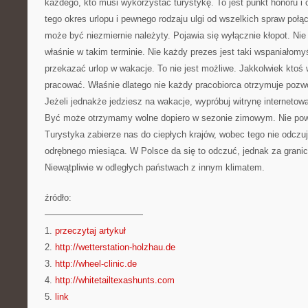
każdego, kto musi wykorzystać turystykę. To jest punkt honoru i
tego okres urlopu i pewnego rodzaju ulgi od wszelkich spraw połą
może być niezmiernie należyty. Pojawia się wyłącznie kłopot. Ni
właśnie w takim terminie. Nie każdy prezes jest taki wspaniałom
przekazać urlop w wakacje. To nie jest możliwe. Jakkolwiek kto
pracować. Właśnie dlatego nie każdy pracobiorca otrzymuje pozw
Jeżeli jednakże jedziesz na wakacje, wypróbuj witrynę internetow
Być może otrzymamy wolne dopiero w sezonie zimowym. Nie pow
Turystyka zabierze nas do ciepłych krajów, wobec tego nie odczu
odrębnego miesiąca. W Polsce da się to odczuć, jednak za granic
Niewątpliwie w odległych państwach z innym klimatem.
źródło:
———————————
1.
przeczytaj artykuł
2.
http://wetterstation-holzhau.de
3.
http://wheel-clinic.de
4.
http://whitetailtexashunts.com
5.
link