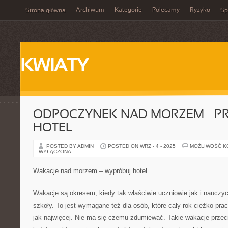
Archiwum
Kategorie
Polecamy
Ryzyko
Strona główna
Sp
KWIATY
ODPOCZYNEK NAD MORZEM – PR
HOTEL
POSTED BY ADMIN
POSTED ON WRZ - 4 - 2025
MOŻLIWOŚĆ 
WYŁĄCZONA
Wakacje nad morzem – wypróbuj hotel
Wakacje są okresem, kiedy tak właściwie uczniowie jak i nauczy
szkoły. To jest wymagane też dla osób, które cały rok ciężko pracu
jak najwięcej. Nie ma się czemu zdumiewać. Takie wakacje prze