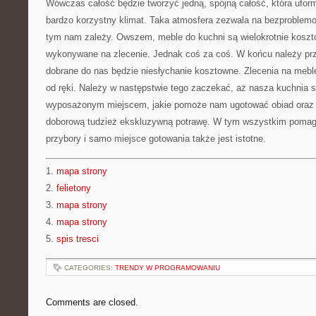
Wówczas całość będzie tworzyć jedną, spójną całość, która uform
bardzo korzystny klimat. Taka atmosfera zezwala na bezproblemo
tym nam zależy. Owszem, meble do kuchni są wielokrotnie koszt
wykonywane na zlecenie. Jednak coś za coś. W końcu należy prz
dobrane do nas będzie niesłychanie kosztowne. Zlecenia na meble
od ręki. Należy w następstwie tego zaczekać, aż nasza kuchnia s
wyposażonym miejscem, jakie pomoże nam ugotować obiad oraz
doborową tudzież ekskluzywną potrawę. W tym wszystkim pomaga
przybory i samo miejsce gotowania także jest istotne.
1.
mapa strony
2.
felietony
3.
mapa strony
4.
mapa strony
5.
spis tresci
CATEGORIES:
TRENDY W PROGRAMOWANIU
Comments are closed.