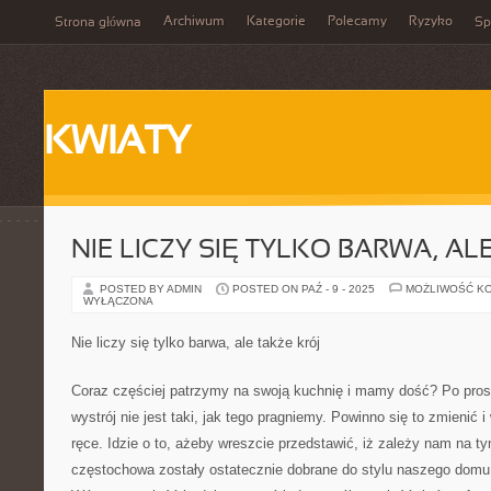
Archiwum
Kategorie
Polecamy
Ryzyko
Strona główna
Sp
KWIATY
NIE LICZY SIĘ TYLKO BARWA, AL
POSTED BY ADMIN
POSTED ON PAŹ - 9 - 2025
MOŻLIWOŚĆ K
WYŁĄCZONA
Nie liczy się tylko barwa, ale także krój
Coraz częściej patrzymy na swoją kuchnię i mamy dość? Po pro
wystrój nie jest taki, jak tego pragniemy. Powinno się to zmienić 
ręce. Idzie o to, ażeby wreszcie przedstawić, iż zależy nam na 
częstochowa zostały ostatecznie dobrane do stylu naszego domu