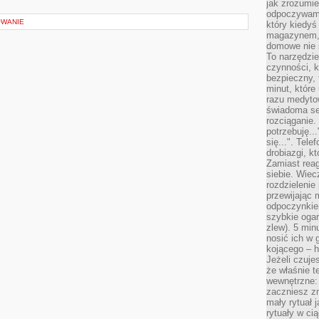
jak zrozumie
odpoczywamy
OWANIE
który kiedyś
magazynem, 
domowe nie 
To narzędzie
czynności, k
bezpieczny, 
minut, które
razu medyto
świadoma se
rozciąganie.
potrzebuję...
się...". Tel
drobiazgi, k
Zamiast rea
siebie. Wiec
rozdzielenie
przewijając 
odpoczynkiem
szybkie ogarn
zlew). 5 min
nosić ich w 
kojącego – h
Jeżeli czuje
że właśnie t
wewnętrzne: 
zaczniesz z
mały rytuał 
rytuały w ci