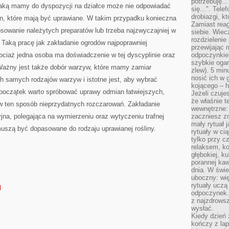
potrzebuję...
ZAMIESZKANIA
 jaką mamy do dyspozycji na działce może nie odpowiadać
się...". Tel
drobiazgi, k
n, które mają być uprawiane. W takim przypadku konieczna
Zamiast rea
osowanie należytych preparatów lub trzeba najzwyczajniej w
siebie. Wiec
rozdzielenie
 Taką pracę jak zakładanie ogrodów najpoprawniej
przewijając 
ciaż jedna osoba ma doświadczenie w tej dyscyplinie oraz
odpoczynkiem
szybkie ogarn
ażny jest także dobór warzyw, które mamy zamiar
zlew). 5 min
nosić ich w 
h samych rodzajów warzyw i istotne jest, aby wybrać
kojącego – h
początek warto spróbować uprawy odmian łatwiejszych,
Jeżeli czuje
że właśnie t
w ten sposób nieprzydatnych rozczarowań. Zakładanie
wewnętrzne: 
jna, polegająca na wymierzeniu oraz wytyczeniu trafnej
zaczniesz z
mały rytuał 
muszą być dopasowane do rodzaju uprawianej rośliny.
rytuały w ci
tylko przy c
relaksem, k
głębokiej, k
porannej kaw
dnia. W świe
uboczny: wię
rytuały uczą
l
odpoczynek.
z najzdrows
wysłać.
Kiedy dzień 
kończy z la