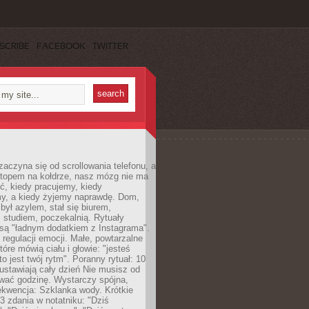
SCRIBE
FACEBOOK
TWITTER
zaczyna się od scrollowania telefonu, a
ptopem na kołdrze, nasz mózg nie ma
ć, kiedy pracujemy, kiedy
, a kiedy żyjemy naprawdę. Dom,
 był azylem, stał się biurem,
studiem, poczekalnią. Rytuały
są "ładnym dodatkiem z Instagrama".
 regulacji emocji. Małe, powtarzalne
tóre mówią ciału i głowie: "jesteś
to jest twój rytm". Poranny rytuał: 10
 ustawiają cały dzień Nie musisz od
wać godzinę. Wystarczy spójna,
kwencja: Szklanka wody. Krótkie
 3 zdania w notatniku: "Dziś