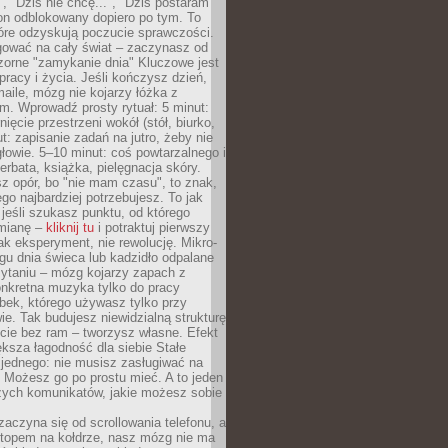
", "Dziś nie chcę...", "Dziś postaram
efon odblokowany dopiero po tym. To
tóre odzyskują poczucie sprawczości.
gować na cały świat – zaczynasz od
zorne "zamykanie dnia" Kluczowe jest
 pracy i życia. Jeśli kończysz dzień,
maile, mózg nie kojarzy łóżka z
. Wprowadź prosty rytuał: 5 minut:
ięcie przestrzeni wokół (stół, biurko,
ut: zapisanie zadań na jutro, żeby nie
głowie. 5–10 minut: coś powtarzalnego i
erbata, książka, pielęgnacja skóry.
sz opór, bo "nie mam czasu", to znak,
ego najbardziej potrzebujesz. To jak
jeśli szukasz punktu, od którego
mianę –
kliknij tu
i potraktuj pierwszy
jak eksperyment, nie rewolucję. Mikro-
ągu dnia świeca lub kadzidło odpalane
zytaniu – mózg kojarzy zapach z
onkretna muzyka tylko do pracy
ubek, którego używasz tylko przy
ie. Tak budujesz niewidzialną strukturę
cie bez ram – tworzysz własne. Efekt
ksza łagodność dla siebie Stałe
 jednego: nie musisz zasługiwać na
 Możesz go po prostu mieć. A to jeden
zych komunikatów, jakie możesz sobie
zaczyna się od scrollowania telefonu, a
ptopem na kołdrze, nasz mózg nie ma