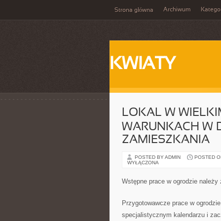
Archiwum
Katego
Strona główna
KWIATY
LOKAL W WIELKI
WARUNKACH W D
ZAMIESZKANIA
POSTED BY ADMIN
POSTED ON
WYŁĄCZONA
Wstępne prace w ogrodzie należy
Przygotowawcze prace w ogrodzie
specjalistycznym kalendarzu i za