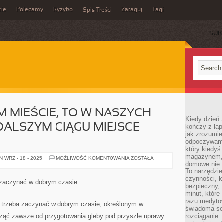
rie
Polecamy
Ryzyko
Zataguj
Tagi
Spis Treści
SUB
M MIEŚCIE, TO W NASZYCH
Kiedy dzień 
ALSZYM CIĄGU MIEJSCE
kończy z la
jak zrozumie
odpoczywamy
który kiedyś
magazynem, 
LOKAL
 WRZ - 18 - 2025
MOŻLIWOŚĆ KOMENTOWANIA
ZOSTAŁA
W
domowe nie 
WIELKIM
To narzędzie
MIEŚCIE,
czynności, k
TO
 zaczynać w dobrym czasie
W
bezpieczny, 
NASZYCH
minut, które
WARUNKACH
razu medyto
W
 trzeba zaczynać w dobrym czasie, określonym w
DALSZYM
świadoma se
CIĄGU
cząć zawsze od przygotowania gleby pod przyszłe uprawy.
rozciąganie.
MIEJSCE