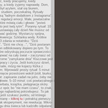
ć, kiedy pracujemy, kiedy
, a kiedy żyjemy naprawdę. Dom,
 był azylem, stał się biurem,
studiem, poczekalnią. Rytuały
są "ładnym dodatkiem z Instagrama".
 regulacji emocji. Małe, powtarzalne
tóre mówią ciału i głowie: "jesteś
to jest twój rytm". Poranny rytuał: 10
 ustawiają cały dzień Nie musisz od
wać godzinę. Wystarczy spójna,
kwencja: Szklanka wody. Krótkie
 3 zdania w notatniku: "Dziś
", "Dziś nie chcę...", "Dziś postaram
efon odblokowany dopiero po tym. To
tóre odzyskują poczucie sprawczości.
gować na cały świat – zaczynasz od
zorne "zamykanie dnia" Kluczowe jest
 pracy i życia. Jeśli kończysz dzień,
maile, mózg nie kojarzy łóżka z
. Wprowadź prosty rytuał: 5 minut:
ięcie przestrzeni wokół (stół, biurko,
ut: zapisanie zadań na jutro, żeby nie
głowie. 5–10 minut: coś powtarzalnego i
erbata, książka, pielęgnacja skóry.
sz opór, bo "nie mam czasu", to znak,
ego najbardziej potrzebujesz. To jak
jeśli szukasz punktu, od którego
mianę –
kliknij tu
i potraktuj pierwszy
jak eksperyment, nie rewolucję. Mikro-
ągu dnia świeca lub kadzidło odpalane