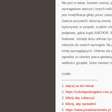
Nie jest to łatwe, bowiem ziemia,
wymaganiom warzyw i innych rośli
jest modyfikacja gleby przez zast
świecie przywieźć słuszną ziemię.
wykonywać w zespole, w jakim cho
podpowie, gdzie kupić ANCHOR. W
hodować. Istnieje dużo odmian tyc
należyte do swoich wymogów. Na 
mniej wymagających. Uniknie się 
ogrodów, to również praca geodezy
wielkości grządek, które również 
źródło:
———————————
1.
więcej na ten temat
2.
https://szkolapodzaglami.com.p
3.
kliknij aby zobaczyć
4.
kliknij, aby sprawdzić
5.
https://www.poradniamilowka.pl