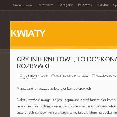
Archiwum
Kategorie
Polecamy
Ryzyko
Strona główna
Sp
KWIATY
GRY INTERNETOWE, TO DOSKON
ROZRYWKI
POSTED BY ADMIN
POSTED ON LIP - 1 - 2025
MOŻLIWOŚĆ K
WYŁĄCZONA
Najbardziej znaczące zalety gier komputerowych
Należy zwrócić uwagę, że jeśli naprawdę jesteś fanem gier komp
może nie masz o tym pojęcia, po prostu znacznie rozwijasz wła
tutaj o tych sensownych gierkach, a nie takich, które na spokojnie