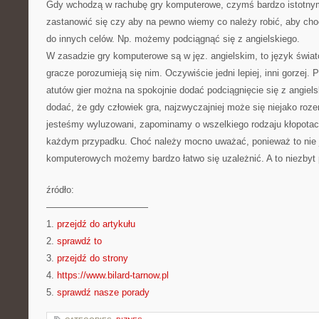
Gdy wchodzą w rachubę gry komputerowe, czymś bardzo istotnym
zastanowić się czy aby na pewno wiemy co należy robić, aby cho
do innych celów. Np. możemy podciągnąć się z angielskiego.
W zasadzie gry komputerowe są w jęz. angielskim, to język świa
gracze porozumieją się nim. Oczywiście jedni lepiej, inni gorzej. 
atutów gier można na spokojnie dodać podciągnięcie się z angiel
dodać, że gdy człowiek gra, najzwyczajniej może się niejako roz
jesteśmy wyluzowani, zapominamy o wszelkiego rodzaju kłopotac
każdym przypadku. Choć należy mocno uważać, ponieważ to nie je
komputerowych możemy bardzo łatwo się uzależnić. A to niezbyt
źródło:
———————————
1.
przejdź do artykułu
2.
sprawdź to
3.
przejdź do strony
4.
https://www.bilard-tarnow.pl
5.
sprawdź nasze porady