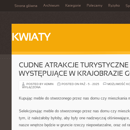
Archiwum
Kategorie
Polecamy
Ryzyko
Strona główna
Sp
KWIATY
CUDNE ATRAKCJE TURYSTYCZNE
WYSTĘPUJĄCE W KRAJOBRAZIE G
POSTED BY ADMIN
POSTED ON PAŹ - 5 - 2025
MOŻLIWOŚĆ K
WYŁĄCZONA
Kupując meble do stworzonego przez nas domu czy mieszkania
Selekcjonując meble do stworzonego przez nas domu czy mieszk
tym, iż należałoby byłoby, aby były one nadzwyczaj olśniewające,
nasze wnętrze będzie w gruncie rzeczy niepowtarzalne, oraz od ra