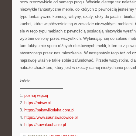
oczy rzeczywiście od samego progu. Właśnie dlatego tez należał
niezwykle fantastyczne meble, do których z pewnością jesteśmy 
typu fantastyczne komody, witryny, szafy, stoły do jadalni, biurk
kuchni, które współcześnie są w zasadzie niezwykłymi meblami. O
się w tego typu meblach z pewnością posiadają niezwykle wyrafino
wybitnie ceniony przez wszystkich. Wybierając się do salonu 
tam faktycznie sporo różnych efektownych mebli, które to z pew
stworzonego przez nas mieszkania. W następstwie tego też od cz
naprawdę właśnie takie sobie zafundować. Przede wszystkim, dla
nabrało charakteru, który jest w rzeczy samej niesłychanie potrze
źródło:
———————————
1.
poznaj więcej
2.
https://mtww.pl
3.
https://pakawilkolaka.com.pl
4.
https://www.saunawadowice.pl
5.
https://kawakochanie.pl