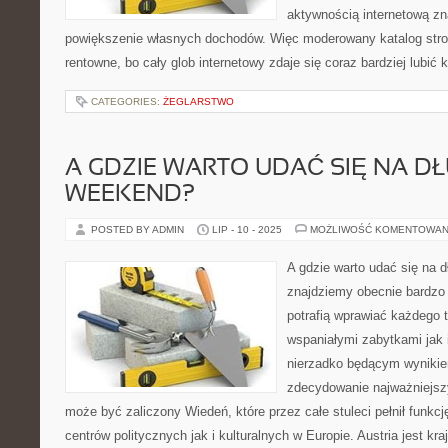
aktywnością internetową zn
powiększenie własnych dochodów. Więc moderowany katalog stron 
rentowne, bo cały glob internetowy zdaje się coraz bardziej lubić 
CATEGORIES:
ŻEGLARSTWO
A GDZIE WARTO UDAĆ SIĘ NA DŁ
WEEKEND?
POSTED BY ADMIN
LIP - 10 - 2025
MOŻLIWOŚĆ KOMENTOWAN
A gdzie warto udać się na 
znajdziemy obecnie bardzo w
potrafią wprawiać każdego 
wspaniałymi zabytkami jak
nierzadko będącym wynikiem
zdecydowanie najważniejszy
może być zaliczony Wiedeń, które przez całe stuleci pełnił funkcj
centrów politycznych jak i kulturalnych w Europie. Austria jest k