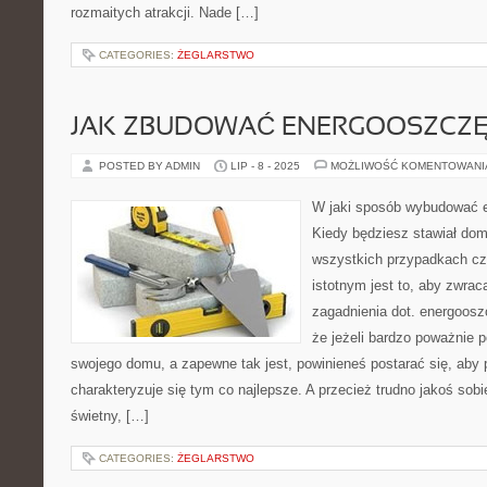
rozmaitych atrakcji. Nade […]
CATEGORIES:
ŻEGLARSTWO
JAK ZBUDOWAĆ ENERGOOSZCZ
POSTED BY ADMIN
LIP - 8 - 2025
MOŻLIWOŚĆ KOMENTOWAN
W jaki sposób wybudować 
Kiedy będziesz stawiał dom
wszystkich przypadkach c
istotnym jest to, aby zwra
zagadnienia dot. energoosz
że jeżeli bardzo poważnie
swojego domu, a zapewne tak jest, powinieneś postarać się, aby 
charakteryzuje się tym co najlepsze. A przecież trudno jakoś sobi
świetny, […]
CATEGORIES:
ŻEGLARSTWO