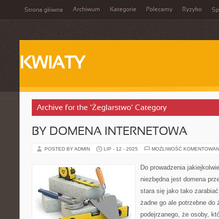
Archiwum
Kategorie
Polecamy
Ryzyko
Strona główna
Sp
KWIATY
Archive for the ‘Żeglarstwo’ Category
BY DOMENA INTERNETOWA
POSTED BY ADMIN
LIP - 12 - 2025
MOŻLIWOŚĆ KOMENTOWAN
Do prowadzenia jakiejkolwie
niezbędna jest domena prz
stara się jako tako zarabia
żadne go ale potrzebne do 
podejrzanego, że osoby, któ