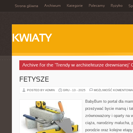
Archiwum
Kategorie
Polecamy
Ryzyko
Strona główna
Sp
KWIATY
Archive for the ‘Trendy w architekturze drewnianej’
FETYSZE
POSTED BY ADMIN
GRU - 13 - 2025
MOŻLIWOŚĆ KOMENTOWA
BabyBum to portal dla mam 
przeżywać bycie mamą i tat
zrównoważony i oparty na w
ciąża, narodziny malucha, 
porodzie oraz kolejne etap