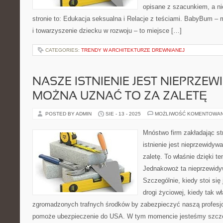
opisane z szacunkiem, a ni
stronie to: Edukacja seksualna i Relacje z teściami. BabyBum – 
i towarzyszenie dziecku w rozwoju – to miejsce […]
CATEGORIES:
TRENDY W ARCHITEKTURZE DREWNIANEJ
NASZE ISTNIENIE JEST NIEPRZE
MOŻNA UZNAĆ TO ZA ZALETĘ
POSTED BY ADMIN
SIE - 13 - 2025
MOŻLIWOŚĆ KOMENTOWA
Mnóstwo firm zakładając st
istnienie jest nieprzewidyw
zaletę. To właśnie dzięki te
Jednakowoż ta nieprzewidyw
Szczególnie, kiedy stoi się
drogi życiowej, kiedy tak 
zgromadzonych trafnych środków by zabezpieczyć naszą profesjo
pomoże ubezpieczenie do USA. W tym momencie jesteśmy szczeg