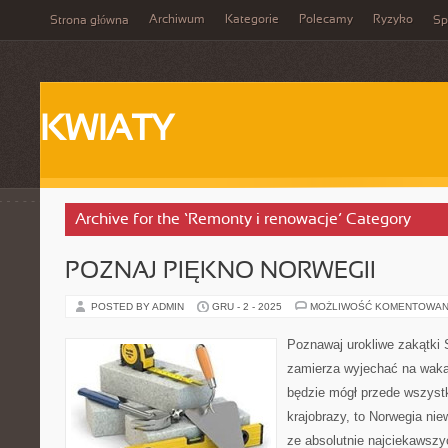
Archiwum
Kategorie
Polecamy
Ryzyko
Strona główna
Sp
KWIATY
Archive for the ‘Remonty i renowacje’ Category
POZNAJ PIĘKNO NORWEGII
POSTED BY ADMIN
GRU - 2 - 2025
MOŻLIWOŚĆ KOMENTOWAN
Poznawaj urokliwe zakątki 
zamierza wyjechać na waka
będzie mógł przede wszyst
krajobrazy, to Norwegia niew
ze absolutnie najciekawszy