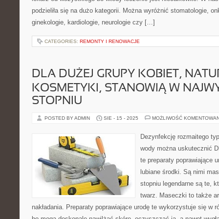
podzieliła się na dużo kategorii. Można wyróżnić stomatologie, on
ginekologie, kardiologie, neurologie czy […]
CATEGORIES:
REMONTY I RENOWACJE
DLA DUŻEJ GRUPY KOBIET, NATU
KOSMETYKI, STANOWIĄ W NAJW
STOPNIU
POSTED BY ADMIN
SIE - 15 - 2025
MOŻLIWOŚĆ KOMENTOWA
Dezynfekcję rozmaitego typ
wody można uskutecznić Dla
te preparaty poprawiające u
lubiane środki. Są nimi ma
stopniu legendarne są te, 
twarz. Maseczki to także a
nakładania. Preparaty poprawiające urodę te wykorzystuje się w 
bo mogą doskonale nawilżać skórę, oczyszczać ją, a nawet wygł