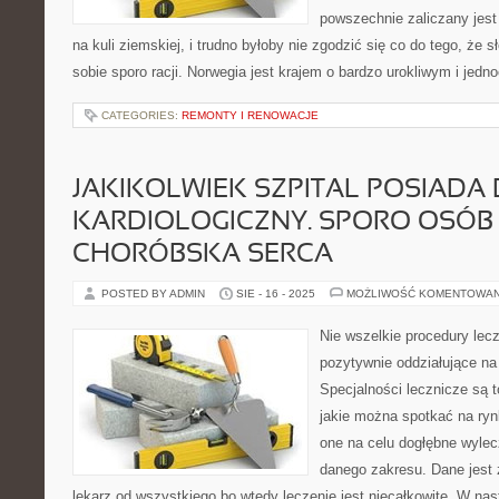
powszechnie zaliczany jest
na kuli ziemskiej, i trudno byłoby nie zgodzić się co do tego, że 
sobie sporo racji. Norwegia jest krajem o bardzo urokliwym i jed
CATEGORIES:
REMONTY I RENOWACJE
JAKIKOLWIEK SZPITAL POSIADA 
KARDIOLOGICZNY. SPORO OSÓB
CHORÓBSKA SERCA
POSTED BY ADMIN
SIE - 16 - 2025
MOŻLIWOŚĆ KOMENTOWA
Nie wszelkie procedury le
pozytywnie oddziałujące n
Specjalności lecznicze są t
jakie można spotkać na ryn
one na celu dogłębne wylec
danego zakresu. Dane jest 
lekarz od wszystkiego bo wtedy leczenie jest niecałkowite. W n