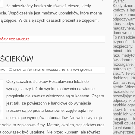
wysłać.
Kiedy dzień 
że mieszkańcy bardzo się również cieszą, kiedy
kończy z la
ęcia. Współcześnie jest mnóstwo upominków, które można
jak zrozumie
odpoczywamy
ą zdjęcie. W dzisiejszych czasach prezent ze zdjęciem,
który kiedyś
magazynem, 
domowe nie 
To narzędzie
KÓRY POD MAKIJAŻ
czynności, k
bezpieczny, 
minut, które
razu medyto
 ŚCIEKÓW
świadoma se
rozciąganie.
potrzebuję...
OCZYSZCZALNIE
2025
MOŻLIWOŚĆ KOMENTOWANIA
ZOSTAŁA WYŁĄCZONA
się...". Tel
ŚCIEKÓW
drobiazgi, k
Oczyszczalnie ścieków Poszukiwania lokali do
Zamiast rea
siebie. Wiec
wynajęcia czy też do wyeksploatowania na własne
rozdzielenie
pragnienia nie zawsze wieńczone są sukcesem. Często
przewijając 
odpoczynkiem
jest tak, że powierzchnie handlowe do wynajęcia
szybkie ogarn
zlew). 5 min
rzeszów są po prostu kosztowne, zajęte bądź nie
nosić ich w 
spełniające wymogów i standardów. Nie wolno wynająć
kojącego – h
Jeżeli czuje
jak sobie to zaplanowaliśmy. Metraż, okolica, sąsiedztwo oraz
że właśnie t
a obowiązek być ustalone. Nie przed kupnem, ale również
wewnętrzne: 