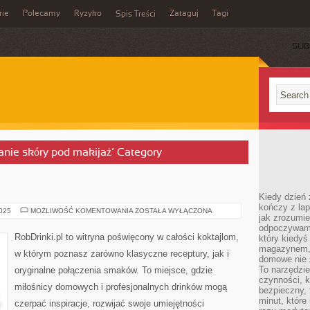
rie
Polecamy
Ryzyko
Zataguj
Tagi
Spis Treści
SUB
anie skóry pod makijaż’ Category
Kiedy dzień 
kończy z la
CACHACA
2025
MOŻLIWOŚĆ KOMENTOWANIA
ZOSTAŁA WYŁĄCZONA
jak zrozumie
odpoczywamy
RobDrinki.pl to witryna poświęcony w całości koktajlom,
który kiedyś
magazynem, 
w którym poznasz zarówno klasyczne receptury, jak i
domowe nie 
To narzędzie
oryginalne połączenia smaków. To miejsce, gdzie
czynności, k
miłośnicy domowych i profesjonalnych drinków mogą
bezpieczny, 
minut, które
czerpać inspiracje, rozwijać swoje umiejętności