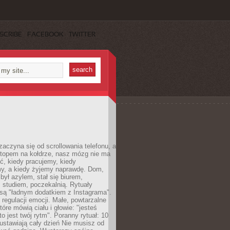
SCRIBE
FACEBOOK
TWITTER
zaczyna się od scrollowania telefonu, a
ptopem na kołdrze, nasz mózg nie ma
ć, kiedy pracujemy, kiedy
, a kiedy żyjemy naprawdę. Dom,
 był azylem, stał się biurem,
studiem, poczekalnią. Rytuały
są "ładnym dodatkiem z Instagrama".
 regulacji emocji. Małe, powtarzalne
tóre mówią ciału i głowie: "jesteś
to jest twój rytm". Poranny rytuał: 10
 ustawiają cały dzień Nie musisz od