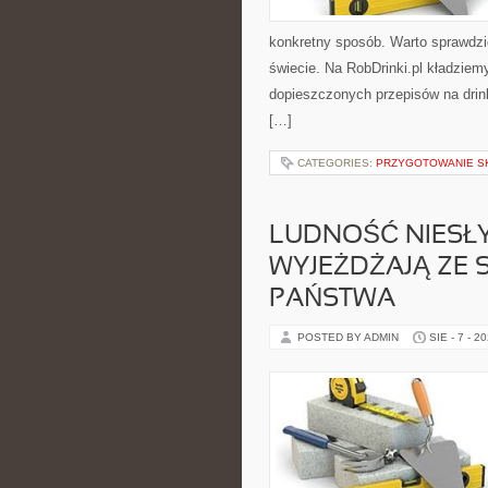
konkretny sposób. Warto sprawdzić:
świecie. Na RobDrinki.pl kładzie
dopieszczonych przepisów na drin
[…]
CATEGORIES:
PRZYGOTOWANIE S
LUDNOŚĆ NIESŁ
WYJEŻDŻAJĄ ZE
PAŃSTWA
POSTED BY ADMIN
SIE - 7 - 2