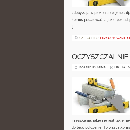
zdobywają w prezencie piękne zdj
komuś podarować, a jakie posiadaj
[…]
CATEGORIES:
PRZYGOTOWANIE S
OCZYSZCZALNIE
POSTED BY ADMIN
LIP - 19 - 
mieszkania, jakie nie jest takie, 
do tego położenie. To wszystko m