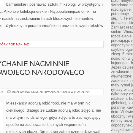
razu medyto
barmańskie i poznawać sztuki miksologii w przystępny i
świadoma se
rozciąganie.
 Alkohole kolekcjonerskie i Najpopularniejsze drinki na
potrzebuję...
się...". Tel
my nacisk na zestawieniu trzech kluczowych elementów:
drobiazgi, k
ki, użytecznych porad barmańskich oraz ciekawych tekstów
Zamiast rea
siebie. Wiec
rozdzielenie
przewijając 
KÓRY POD MAKIJAŻ
odpoczynkiem
szybkie ogarn
zlew). 5 min
nosić ich w 
kojącego – h
YCHANIE NAGMINNIE
Jeżeli czuje
że właśnie t
 SWOJEGO NARODOWEGO
wewnętrzne: 
zaczniesz z
mały rytuał 
rytuały w ci
LUDNOŚĆ
025
MOŻLIWOŚĆ KOMENTOWANIA
ZOSTAŁA WYŁĄCZONA
tylko przy c
NIESŁYCHANIE
relaksem, k
NAGMINNIE
WYJEŻDŻAJĄ
głębokiej, k
Mieszkańcy adorują robić fotki, nie ma w tym nic
ZE
porannej kaw
SWOJEGO
ciekawego, dlatego że Ludzie adorują robić zdjęcia, nie
NARODOWEGO
dnia. W świe
PAŃSTWA
uboczny: wię
ma w tym nic dziwnego, gdyż zdjęcia to zachwycający
rytuały uczą
sposób na zachowanie ślicznych wspomnień z
odpoczynek.
z najzdrows
rozlicznych okazji. Nie ma się zatem czemu dziwować,