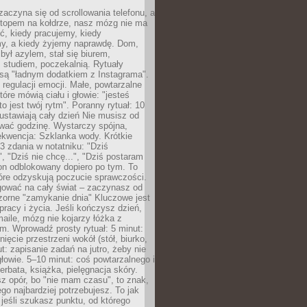
zaczyna się od scrollowania telefonu, a
ptopem na kołdrze, nasz mózg nie ma
ć, kiedy pracujemy, kiedy
, a kiedy żyjemy naprawdę. Dom,
 był azylem, stał się biurem,
studiem, poczekalnią. Rytuały
są "ładnym dodatkiem z Instagrama".
 regulacji emocji. Małe, powtarzalne
tóre mówią ciału i głowie: "jesteś
to jest twój rytm". Poranny rytuał: 10
 ustawiają cały dzień Nie musisz od
wać godzinę. Wystarczy spójna,
kwencja: Szklanka wody. Krótkie
 3 zdania w notatniku: "Dziś
", "Dziś nie chcę...", "Dziś postaram
efon odblokowany dopiero po tym. To
tóre odzyskują poczucie sprawczości.
gować na cały świat – zaczynasz od
zorne "zamykanie dnia" Kluczowe jest
 pracy i życia. Jeśli kończysz dzień,
maile, mózg nie kojarzy łóżka z
. Wprowadź prosty rytuał: 5 minut:
ięcie przestrzeni wokół (stół, biurko,
ut: zapisanie zadań na jutro, żeby nie
głowie. 5–10 minut: coś powtarzalnego i
erbata, książka, pielęgnacja skóry.
sz opór, bo "nie mam czasu", to znak,
ego najbardziej potrzebujesz. To jak
jeśli szukasz punktu, od którego