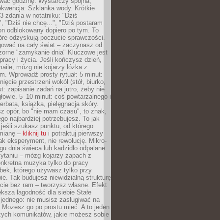
wać godzinę. Wystarczy spójna,
kwencja: Szklanka wody. Krótkie
 3 zdania w notatniku: "Dziś
", "Dziś nie chcę...", "Dziś postaram
efon odblokowany dopiero po tym. To
tóre odzyskują poczucie sprawczości.
gować na cały świat – zaczynasz od
zorne "zamykanie dnia" Kluczowe jest
 pracy i życia. Jeśli kończysz dzień,
maile, mózg nie kojarzy łóżka z
. Wprowadź prosty rytuał: 5 minut:
ięcie przestrzeni wokół (stół, biurko,
ut: zapisanie zadań na jutro, żeby nie
głowie. 5–10 minut: coś powtarzalnego i
erbata, książka, pielęgnacja skóry.
sz opór, bo "nie mam czasu", to znak,
ego najbardziej potrzebujesz. To jak
jeśli szukasz punktu, od którego
mianę –
kliknij tu
i potraktuj pierwszy
jak eksperyment, nie rewolucję. Mikro-
ągu dnia świeca lub kadzidło odpalane
zytaniu – mózg kojarzy zapach z
onkretna muzyka tylko do pracy
ubek, którego używasz tylko przy
ie. Tak budujesz niewidzialną strukturę
cie bez ram – tworzysz własne. Efekt
ksza łagodność dla siebie Stałe
 jednego: nie musisz zasługiwać na
 Możesz go po prostu mieć. A to jeden
zych komunikatów, jakie możesz sobie