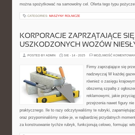
można spożytkować na samowolny cel. Oferta tego typu pożyczek
CATEGORIES:
MASZYNY ROLNICZE
KORPORACJE ZAPRZĄTAJĄCE SI
USZKODZONYCH WOZÓW NIESŁ
POSTED BY ADMIN
SIE - 14 - 2025
MOŻLIWOŚĆ KOMENTOWA
Firmy zaprzątające się pr
nadzwyczaj W każdej gazec
również o zasięgu krajow
obszerną szpaltę z ogłosze
reklamowymi, jakie przycią
przejrzenia nawet figury ni
praktycznego. Ile to razy odczytywaliśmy te rubryki, zapamiętuj
oraz przypominaliśmy sobie je, w najbardziej przydatnych mome
za konstruowanie tychże rubryk, funkcjonują celowo, formując wi