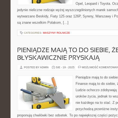
Opel, Leopard i Toyota. Oc
jedynie nieliczne rodzaje wyżej wyszczególnionych marek samoc
wytwarzano Beskidy, Fiaty 125 oraz 126P, Syreny, Warszawy i Po
są znane wszelkim Polakom, […]
CATEGORIES:
MASZYNY ROLNICZE
PIENIĄDZE MAJĄ TO DO SIEBIE, Ż
BŁYSKAWICZNIE PRYSKAJĄ
POSTED BY ADMIN
SIE - 19 - 2025
MOŻLIWOŚĆ KOMENTOWA
Pieniądze mają to do siebie
Finanse mają to do siebie, 
Ludzie ochoczo zdobywają 
uroków życia, jednak to wsz
nie każdego na to stać. Z 
przychodzą przeróżne instyt
proponują chwilówki bez odsetek. To po największej części pożyc