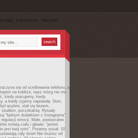
SCRIBE
FACEBOOK
TWITTER
zaczyna się od scrollowania telefonu, a
ptopem na kołdrze, nasz mózg nie ma
ć, kiedy pracujemy, kiedy
, a kiedy żyjemy naprawdę. Dom,
 był azylem, stał się biurem,
studiem, poczekalnią. Rytuały
są "ładnym dodatkiem z Instagrama".
 regulacji emocji. Małe, powtarzalne
tóre mówią ciału i głowie: "jesteś
to jest twój rytm". Poranny rytuał: 10
 ustawiają cały dzień Nie musisz od