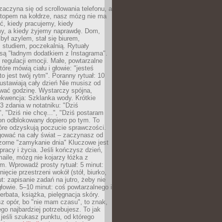
zaczyna się od scrollowania telefonu, a
ptopem na kołdrze, nasz mózg nie ma
ć, kiedy pracujemy, kiedy
, a kiedy żyjemy naprawdę. Dom,
 był azylem, stał się biurem,
studiem, poczekalnią. Rytuały
są "ładnym dodatkiem z Instagrama".
 regulacji emocji. Małe, powtarzalne
tóre mówią ciału i głowie: "jesteś
to jest twój rytm". Poranny rytuał: 10
 ustawiają cały dzień Nie musisz od
wać godzinę. Wystarczy spójna,
kwencja: Szklanka wody. Krótkie
 3 zdania w notatniku: "Dziś
", "Dziś nie chcę...", "Dziś postaram
efon odblokowany dopiero po tym. To
tóre odzyskują poczucie sprawczości.
gować na cały świat – zaczynasz od
zorne "zamykanie dnia" Kluczowe jest
 pracy i życia. Jeśli kończysz dzień,
maile, mózg nie kojarzy łóżka z
. Wprowadź prosty rytuał: 5 minut:
ięcie przestrzeni wokół (stół, biurko,
ut: zapisanie zadań na jutro, żeby nie
głowie. 5–10 minut: coś powtarzalnego i
erbata, książka, pielęgnacja skóry.
sz opór, bo "nie mam czasu", to znak,
ego najbardziej potrzebujesz. To jak
jeśli szukasz punktu, od którego