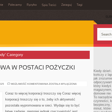
rie
Polecamy
Ryzyko
Zataguj
Tagi
Spis Treści
SUB
rody’ Category
WA W POSTACI POŻYCZKI
Kiedy dzień 
kończy z la
jak zrozumie
odpoczywamy
POMOC
2025
MOŻLIWOŚĆ KOMENTOWANIA
ZOSTAŁA WYŁĄCZONA
który kiedyś
FINANSOWA
W
magazynem, 
POSTACI
Coraz to więcej korporacji troszczy się Coraz więcej
domowe nie 
POŻYCZKI
To narzędzie
GOTÓWKOWEJ
korporacji troszczy się o to, żeby ich aktywność
czynności, k
bezpieczny, 
pozostała wypromowana w sieci. Wydaje się to być
minut, które
łatwe zadanie, niemniej jednak rzeczywistość jest