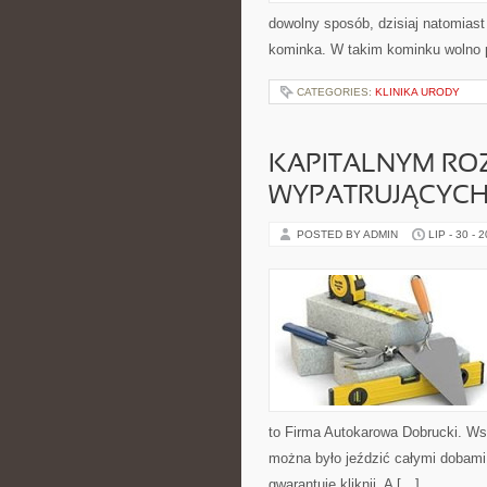
dowolny sposób, dzisiaj natomiast 
kominka. W takim kominku wolno p
CATEGORIES:
KLINIKA URODY
KAPITALNYM RO
WYPATRUJĄCYCH
POSTED BY ADMIN
LIP - 30 - 
to Firma Autokarowa Dobrucki. Ws
można było jeździć całymi dobami 
gwarantuje kliknij. A […]