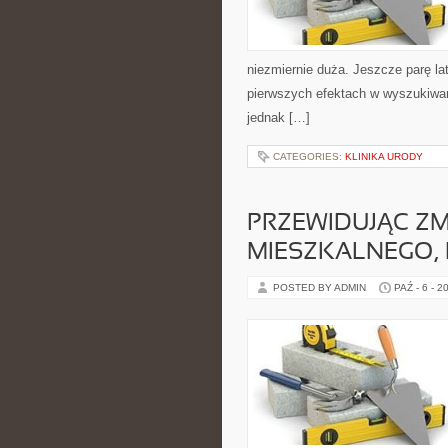
niezmiernie duża. Jeszcze parę la
pierwszych efektach w wyszukiwar
jednak […]
CATEGORIES:
KLINIKA URODY
PRZEWIDUJĄC Z
MIESZKALNEGO,
POSTED BY ADMIN
PAŹ - 6 - 2