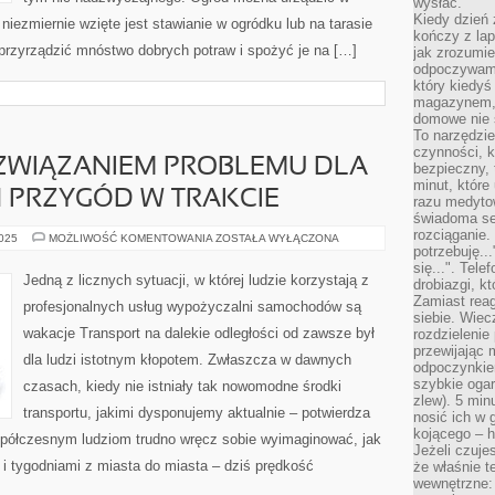
wysłać.
Kiedy dzień 
niezmiernie wzięte jest stawianie w ogródku lub na tarasie
kończy z la
rzyrządzić mnóstwo dobrych potraw i spożyć je na […]
jak zrozumie
odpoczywamy
który kiedyś
magazynem, 
domowe nie 
To narzędzie
czynności, k
ZWIĄZANIEM PROBLEMU DLA
bezpieczny, 
minut, które
 PRZYGÓD W TRAKCIE
razu medyto
świadoma se
rozciąganie.
KAPITALNYM
2025
MOŻLIWOŚĆ KOMENTOWANIA
ZOSTAŁA WYŁĄCZONA
ROZWIĄZANIEM
potrzebuję...
PROBLEMU
się...". Tel
DLA
Jedną z licznych sytuacji, w której ludzie korzystają z
drobiazgi, k
WYPATRUJĄCYCH
PRZYGÓD
Zamiast rea
profesjonalnych usług wypożyczalni samochodów są
W
siebie. Wiec
TRAKCIE
wakacje Transport na dalekie odległości od zawsze był
rozdzielenie
przewijając 
dla ludzi istotnym kłopotem. Zwłaszcza w dawnych
odpoczynkiem
szybkie ogarn
czasach, kiedy nie istniały tak nowomodne środki
zlew). 5 min
transportu, jakimi dysponujemy aktualnie – potwierdza
nosić ich w 
kojącego – h
półczesnym ludziom trudno wręcz sobie wyimaginować, jak
Jeżeli czuje
i tygodniami z miasta do miasta – dziś prędkość
że właśnie t
wewnętrzne: 