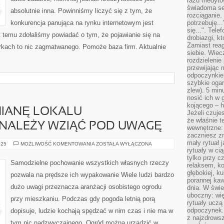
razu medyto
świadoma se
absolutnie inna. Powinniśmy liczyć się z tym, że
rozciąganie.
konkurencja panująca na rynku internetowym jest
potrzebuję...
się...". Tel
t temu zdołaliśmy powiadać o tym, że pojawianie się na
drobiazgi, k
Zamiast rea
kach to nic zagmatwanego. Pomoże baza firm. Aktualnie
siebie. Wiec
rozdzielenie
przewijając 
odpoczynkiem
szybkie ogarn
zlew). 5 min
nosić ich w 
kojącego – h
MIANĘ LOKALU
Jeżeli czuje
że właśnie t
 NALEŻY WZIĄĆ POD UWAGĘ
wewnętrzne: 
zaczniesz z
mały rytuał 
PRZEWIDUJĄC
025
MOŻLIWOŚĆ KOMENTOWANIA
ZOSTAŁA WYŁĄCZONA
ZMIANĘ
rytuały w ci
LOKALU
tylko przy c
MIESZKALNEGO,
Samodzielne pochowanie wszystkich własnych rzeczy
relaksem, k
NALEŻY
WZIĄĆ
głębokiej, k
pozwala na prędsze ich wypakowanie Wiele ludzi bardzo
POD
porannej kaw
UWAGĘ
dużo uwagi przeznacza aranżacji osobistego ogrodu
dnia. W świe
uboczny: wię
przy mieszkaniu. Podczas gdy pogoda letnią porą
rytuały uczą
odpoczynek.
dopisuje, ludzie kochają spędzać w nim czas i nie ma w
z najzdrows
tym nic nadzwyczajnego. Ogród można urządzić w