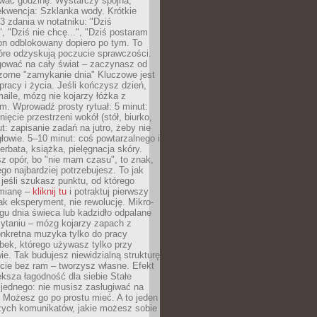
wać godzinę. Wystarczy spójna,
kwencja: Szklanka wody. Krótkie
 3 zdania w notatniku: "Dziś
", "Dziś nie chcę...", "Dziś postaram
efon odblokowany dopiero po tym. To
tóre odzyskują poczucie sprawczości.
gować na cały świat – zaczynasz od
zorne "zamykanie dnia" Kluczowe jest
 pracy i życia. Jeśli kończysz dzień,
maile, mózg nie kojarzy łóżka z
. Wprowadź prosty rytuał: 5 minut:
ięcie przestrzeni wokół (stół, biurko,
ut: zapisanie zadań na jutro, żeby nie
głowie. 5–10 minut: coś powtarzalnego i
erbata, książka, pielęgnacja skóry.
sz opór, bo "nie mam czasu", to znak,
ego najbardziej potrzebujesz. To jak
jeśli szukasz punktu, od którego
mianę –
kliknij tu
i potraktuj pierwszy
jak eksperyment, nie rewolucję. Mikro-
ągu dnia świeca lub kadzidło odpalane
zytaniu – mózg kojarzy zapach z
onkretna muzyka tylko do pracy
ubek, którego używasz tylko przy
ie. Tak budujesz niewidzialną strukturę
cie bez ram – tworzysz własne. Efekt
ksza łagodność dla siebie Stałe
 jednego: nie musisz zasługiwać na
 Możesz go po prostu mieć. A to jeden
zych komunikatów, jakie możesz sobie