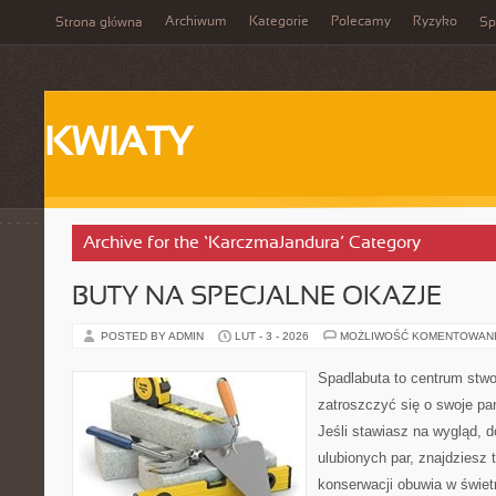
Archiwum
Kategorie
Polecamy
Ryzyko
Strona główna
Sp
KWIATY
Archive for the ‘KarczmaJandura’ Category
BUTY NA SPECJALNE OKAZJE
POSTED BY ADMIN
LUT - 3 - 2026
MOŻLIWOŚĆ KOMENTOWAN
Spadlabuta to centrum stwo
zatroszczyć się o swoje pa
Jeśli stawiasz na wygląd, d
ulubionych par, znajdziesz
konserwacji obuwia w świetn