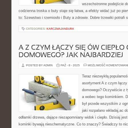
wszechstronne podejście do
codzienna troska o buty staje się łatwa, a efekty widać już po pi
to: Szewstwo i rzemiosło i Buty a zdrowie. Dobre trzewiki potrafi 
CATEGORIES:
KARCZMAJANDURA
A Z CZYM ŁĄCZY SIĘ ÓW CIEPŁO
DOMOWEGO? JAK NAJBARDZIEJ
POSTED BY ADMIN
PAŹ - 8 - 2025
MOŻLIWOŚĆ KOMENTOWAN
Teraz niezwykłą popularnoś
asortyment A z czym łączy 
domowego? Oczywiście z ty
a wobec tego kominkiem. D
był przede wszystkim z og
jaki rozpalano wkładaj,ac 
odłamki drzewa, dające niezapomniany widok i ciepło. Dzisiaj jest
kominki bywają nieschematyczne. Co to znaczy? Świadczy to nic i