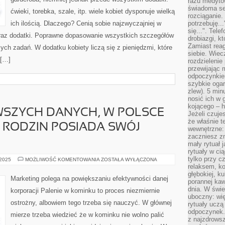
razu medyto
świadoma se
ćwieki, torebka, szale, itp. wiele kobiet dysponuje wielką
rozciąganie.
ich ilością. Dlaczego? Cenią sobie najzwyczajniej w
potrzebuję...
się...". Tel
oraz dodatki. Poprawne dopasowanie wszystkich szczegółów
drobiazgi, k
Zamiast rea
zych zadań. W dodatku kobiety liczą się z pieniędzmi, które
siebie. Wiec
 […]
rozdzielenie
przewijając 
odpoczynkiem
szybkie ogarn
zlew). 5 min
nosić ich w 
kojącego – h
SZYCH DANYCH, W POLSCE
Jeżeli czuje
że właśnie t
 RODZIN POSIADA SWÓJ
wewnętrzne: 
zaczniesz z
mały rytuał 
rytuały w ci
tylko przy c
WEDŁUG
 2025
MOŻLIWOŚĆ KOMENTOWANIA
ZOSTAŁA WYŁĄCZONA
NAJNOWSZYCH
relaksem, k
DANYCH,
głębokiej, k
W
Marketing polega na powiększaniu efektywności danej
porannej kaw
POLSCE
PRAWIE
dnia. W świe
korporacji Palenie w kominku to proces niezmiernie
POŁOWA
uboczny: wię
RODZIN
ostrożny, albowiem tego trzeba się nauczyć. W głównej
POSIADA
rytuały uczą
SWÓJ
odpoczynek.
mierze trzeba wiedzieć że w kominku nie wolno palić
SAMOCHÓD
z najzdrows