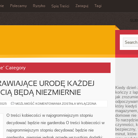
rie
Polecamy
Ryzyko
Zataguj
Tagi
Spis Treści
SUB
że’ Category
RAWIAJĄCE URODĘ KAŻDEJ
Kiedy dzień 
IĄ BĘDĄ NIEZMIERNIE
kończy z la
jak zrozumie
odpoczywamy
PREPARATY
 2025
MOŻLIWOŚĆ KOMENTOWANIA
ZOSTAŁA WYŁĄCZONA
który kiedyś
POPRAWIAJĄCE
URODĘ
magazynem, 
KAŻDEJ
O treści kobiecości w najogromniejszym stopniu
domowe nie 
DAMY
To narzędzie
Z
decydować będzie nie garderoba O treści kobiecości w
PEWNOŚCIĄ
czynności, k
BĘDĄ
bezpieczny, 
najogromniejszym stopniu decydować będzie nie
NIEZMIERNIE
minut, które
garderoba, niemniej jednak przede wszystkim dodatki: