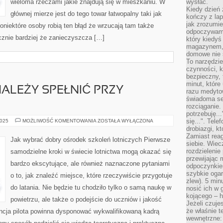
wieloma rzeczami jakie znajdują się w mieszkaniu. W
wysłać.
Kiedy dzień 
głównej mierze jest do tego towar łatwopalny taki jak
kończy z la
jak zrozumie
oniektóre osoby robią ten błąd że wrzucają tam także
odpoczywamy
cznie bardziej że zanieczyszcza […]
który kiedyś
magazynem, 
domowe nie 
To narzędzie
czynności, k
bezpieczny, 
minut, które
NALEŻY SPEŁNIĆ PRZY
razu medyto
świadoma se
rozciąganie.
potrzebuję...
JAKIE
się...". Tel
2025
MOŻLIWOŚĆ KOMENTOWANIA
ZOSTAŁA WYŁĄCZONA
WARUNKI
drobiazgi, k
NALEŻY
Zamiast rea
SPEŁNIĆ
Jak wybrać dobry ośrodek szkoleń lotniczych Pierwsze
PRZY
siebie. Wiec
LICENCJI
rozdzielenie
samodzielne kroki w świecie lotnictwa mogą okazać się
PILOTA
przewijając 
bardzo ekscytujące, ale również naznaczone pytaniami
odpoczynkiem
szybkie ogarn
o to, jak znaleźć miejsce, które rzeczywiście przygotuje
zlew). 5 min
do latania. Nie będzie tu chodziło tylko o samą naukę w
nosić ich w 
kojącego – h
powietrzu, ale także o podejście do uczniów i jakość
Jeżeli czuje
że właśnie t
ncja pilota powinna dysponować wykwalifikowaną kadrą
wewnętrzne: 