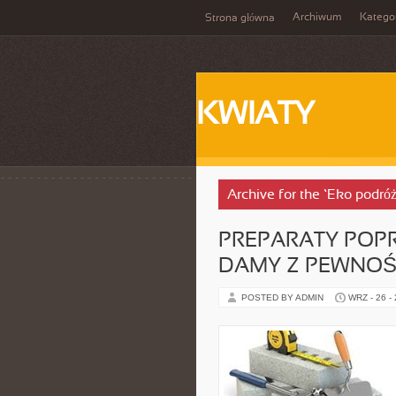
Archiwum
Katego
Strona główna
KWIATY
Archive for the ‘Eko podró
PREPARATY POP
DAMY Z PEWNOŚC
POSTED BY ADMIN
WRZ - 26 -