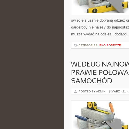
świecie słusznie dobraną odzież 
garderoby nie należy do najprosts
muszą wydać na odzież i dodatki.
CATEGORIES:
EKO PODRÓŻE
WEDŁUG NAJNOW
PRAWIE POŁOWA
SAMOCHÓD
POSTED BY ADMIN
WRZ - 21 -