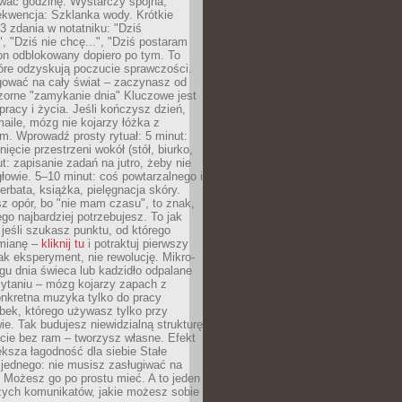
wać godzinę. Wystarczy spójna,
kwencja: Szklanka wody. Krótkie
 3 zdania w notatniku: "Dziś
", "Dziś nie chcę...", "Dziś postaram
efon odblokowany dopiero po tym. To
tóre odzyskują poczucie sprawczości.
gować na cały świat – zaczynasz od
zorne "zamykanie dnia" Kluczowe jest
 pracy i życia. Jeśli kończysz dzień,
maile, mózg nie kojarzy łóżka z
. Wprowadź prosty rytuał: 5 minut:
ięcie przestrzeni wokół (stół, biurko,
ut: zapisanie zadań na jutro, żeby nie
głowie. 5–10 minut: coś powtarzalnego i
erbata, książka, pielęgnacja skóry.
sz opór, bo "nie mam czasu", to znak,
ego najbardziej potrzebujesz. To jak
jeśli szukasz punktu, od którego
mianę –
kliknij tu
i potraktuj pierwszy
jak eksperyment, nie rewolucję. Mikro-
ągu dnia świeca lub kadzidło odpalane
zytaniu – mózg kojarzy zapach z
onkretna muzyka tylko do pracy
ubek, którego używasz tylko przy
ie. Tak budujesz niewidzialną strukturę
cie bez ram – tworzysz własne. Efekt
ksza łagodność dla siebie Stałe
 jednego: nie musisz zasługiwać na
 Możesz go po prostu mieć. A to jeden
zych komunikatów, jakie możesz sobie