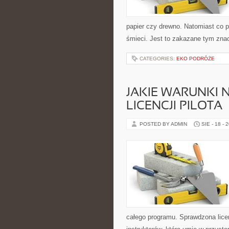
papier czy drewno. Natomiast co p
śmieci. Jest to zakazane tym zna
CATEGORIES:
EKO PODRÓŻE
JAKIE WARUNKI 
LICENCJI PILOTA
POSTED BY ADMIN
SIE - 18 - 
całego programu. Sprawdzona lice