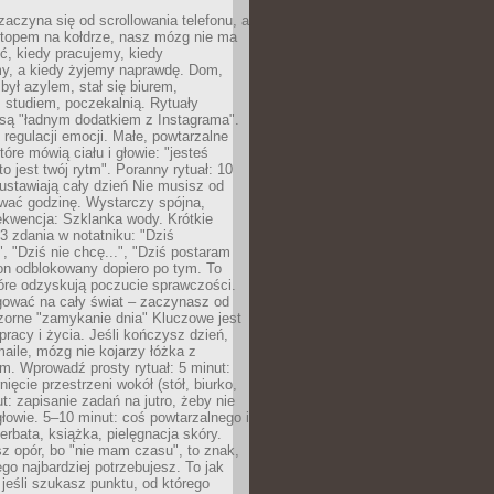
zaczyna się od scrollowania telefonu, a
ptopem na kołdrze, nasz mózg nie ma
ć, kiedy pracujemy, kiedy
, a kiedy żyjemy naprawdę. Dom,
 był azylem, stał się biurem,
studiem, poczekalnią. Rytuały
są "ładnym dodatkiem z Instagrama".
 regulacji emocji. Małe, powtarzalne
tóre mówią ciału i głowie: "jesteś
to jest twój rytm". Poranny rytuał: 10
 ustawiają cały dzień Nie musisz od
wać godzinę. Wystarczy spójna,
kwencja: Szklanka wody. Krótkie
 3 zdania w notatniku: "Dziś
", "Dziś nie chcę...", "Dziś postaram
efon odblokowany dopiero po tym. To
tóre odzyskują poczucie sprawczości.
gować na cały świat – zaczynasz od
zorne "zamykanie dnia" Kluczowe jest
 pracy i życia. Jeśli kończysz dzień,
maile, mózg nie kojarzy łóżka z
. Wprowadź prosty rytuał: 5 minut:
ięcie przestrzeni wokół (stół, biurko,
ut: zapisanie zadań na jutro, żeby nie
głowie. 5–10 minut: coś powtarzalnego i
erbata, książka, pielęgnacja skóry.
sz opór, bo "nie mam czasu", to znak,
ego najbardziej potrzebujesz. To jak
jeśli szukasz punktu, od którego