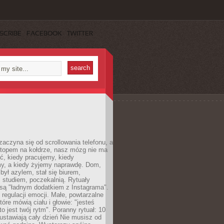
SCRIBE
FACEBOOK
TWITTER
zaczyna się od scrollowania telefonu, a
ptopem na kołdrze, nasz mózg nie ma
ć, kiedy pracujemy, kiedy
, a kiedy żyjemy naprawdę. Dom,
 był azylem, stał się biurem,
studiem, poczekalnią. Rytuały
są "ładnym dodatkiem z Instagrama".
 regulacji emocji. Małe, powtarzalne
tóre mówią ciału i głowie: "jesteś
to jest twój rytm". Poranny rytuał: 10
 ustawiają cały dzień Nie musisz od