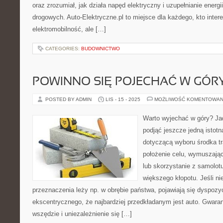
oraz zrozumiał, jak działa napęd elektryczny i uzupełnianie energi
drogowych. Auto-Elektryczne.pl to miejsce dla każdego, kto intere
elektromobilność, ale […]
CATEGORIES:
BUDOWNICTWO
POWINNO SIĘ POJECHAĆ W GÓR
POSTED BY ADMIN
LIS - 15 - 2025
MOŻLIWOŚĆ KOMENTOWAN
Warto wyjechać w góry? Ja
podjąć jeszcze jedną istotn
dotyczącą wyboru środka tr
położenie celu, wymuszają
lub skorzystanie z samolotu
większego kłopotu. Jeśli ni
przeznaczenia leży np. w obrębie państwa, pojawiają się dyspozy
ekscentrycznego, że najbardziej przedkładanym jest auto. Gwarant
wszędzie i uniezależnienie się […]