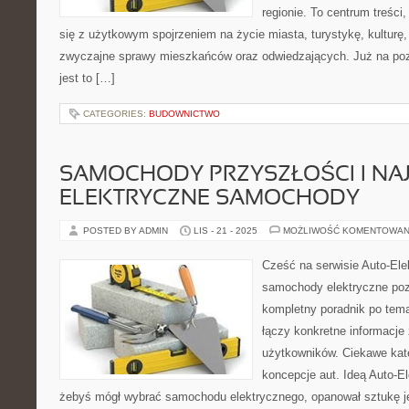
regionie. To centrum treści
się z użytkowym spojrzeniem na życie miasta, turystykę, kulturę, 
zwyczajne sprawy mieszkańców oraz odwiedzających. Już na pozi
jest to […]
CATEGORIES:
BUDOWNICTWO
SAMOCHODY PRZYSZŁOŚCI I NA
ELEKTRYCZNE SAMOCHODY
POSTED BY ADMIN
LIS - 21 - 2025
MOŻLIWOŚĆ KOMENTOWAN
Cześć na serwisie Auto-Elek
samochody elektryczne poz
kompletny poradnik po tema
łączy konkretne informacje
użytkowników. Ciekawe kate
koncepcje aut. Ideą Auto-El
żebyś mógł wybrać samochodu elektrycznego, opanował sztukę j