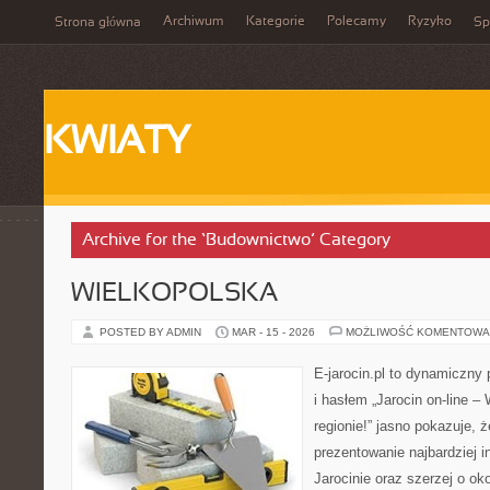
Archiwum
Kategorie
Polecamy
Ryzyko
Strona główna
Sp
KWIATY
Archive for the ‘Budownictwo’ Category
WIELKOPOLSKA
POSTED BY ADMIN
MAR - 15 - 2026
MOŻLIWOŚĆ KOMENTOWA
E-jarocin.pl to dynamiczny 
i hasłem „Jarocin on-line –
regionie!” jasno pokazuje, ż
prezentowanie najbardziej i
Jarocinie oraz szerzej o ok