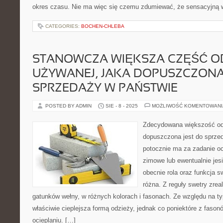
okres czasu. Nie ma więc się czemu zdumiewać, że sensacyjną w
CATEGORIES:
BOCHEN-CHLEBA
STANOWCZA WIĘKSZA CZĘŚĆ O
UŻYWANEJ, JAKA DOPUSZCZONA
SPRZEDAŻY W PAŃSTWIE
POSTED BY ADMIN
SIE - 8 - 2025
MOŻLIWOŚĆ KOMENTOWAN
Zdecydowana większość odz
dopuszczona jest do sprze
potocznie ma za zadanie oc
zimowe lub ewentualnie jes
obecnie rola oraz funkcja 
różna. Z reguły swetry zre
gatunków wełny, w różnych kolorach i fasonach. Ze względu na ty
właściwie cieplejsza formą odzieży, jednak co poniektóre z fasonó
ocieplaniu. […]