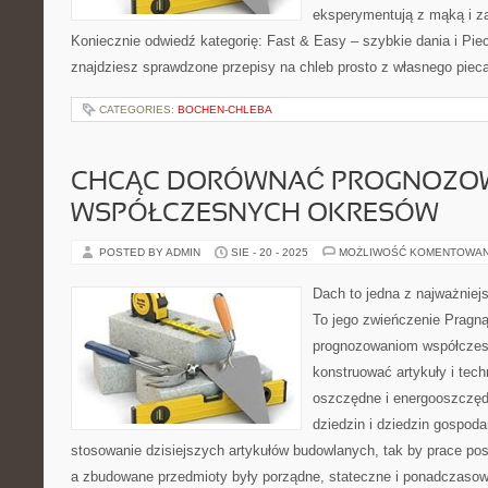
eksperymentują z mąką i z
Koniecznie odwiedź kategorię: Fast & Easy – szybkie dania i Pi
znajdziesz sprawdzone przepisy na chleb prosto z własnego piec
CATEGORIES:
BOCHEN-CHLEBA
CHCĄC DORÓWNAĆ PROGNOZO
WSPÓŁCZESNYCH OKRESÓW
POSTED BY ADMIN
SIE - 20 - 2025
MOŻLIWOŚĆ KOMENTOWA
Dach to jedna z najważniej
To jego zwieńczenie Pragn
prognozowaniom współczes
konstruować artykuły i tec
oszczędne i energooszczęd
dziedzin i dziedzin gospoda
stosowanie dzisiejszych artykułów budowlanych, tak by prace pos
a zbudowane przedmioty były porządne, stateczne i ponadczasow