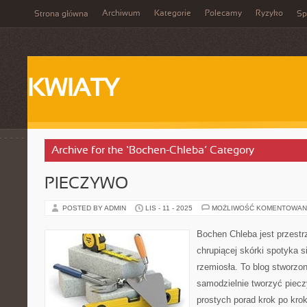
Archiwum
Kategorie
Polecamy
Ryzyko
Strona główna
Sp
KWIATY
Archive for the ‘Bochen-Chleba’ Category
PIECZYWO
POSTED BY ADMIN
LIS - 11 - 2025
MOŻLIWOŚĆ KOMENTOWAN
Bochen Chleba jest przestr
chrupiącej skórki spotyka s
rzemiosła. To blog stworzon
samodzielnie tworzyć piec
prostych porad krok po krok