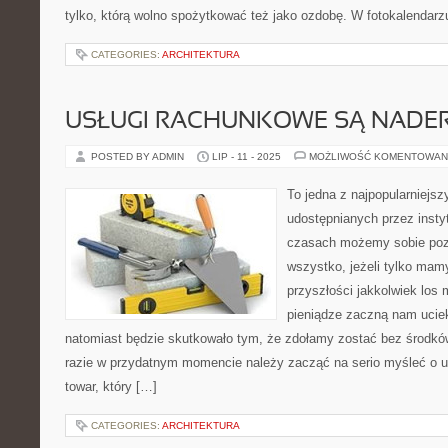
tylko, którą wolno spożytkować też jako ozdobę. W fotokalendarz
CATEGORIES:
ARCHITEKTURA
USŁUGI RACHUNKOWE SĄ NADE
POSTED BY ADMIN
LIP - 11 - 2025
MOŻLIWOŚĆ KOMENTOWAN
To jedna z najpopularniejs
udostępnianych przez inst
czasach możemy sobie pozw
wszystko, jeżeli tylko mam
przyszłości jakkolwiek los 
pieniądze zaczną nam uciek
natomiast będzie skutkowało tym, że zdołamy zostać bez środkó
razie w przydatnym momencie należy zacząć na serio myśleć o ul
towar, który […]
CATEGORIES:
ARCHITEKTURA