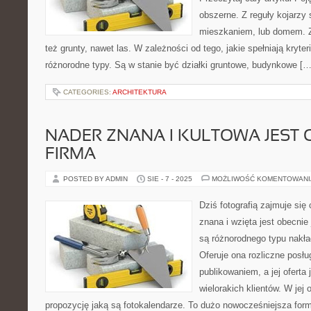
obszerne. Z reguły kojarzy
mieszkaniem, lub domem. Za
też grunty, nawet las. W zależności od tego, jakie spełniają kryter
różnorodne typy. Są w stanie być działki gruntowe, budynkowe […
CATEGORIES:
ARCHITEKTURA
NADER ZNANA I KULTOWA JEST 
FIRMA
POSTED BY ADMIN
SIE - 7 - 2025
MOŻLIWOŚĆ KOMENTOWAN
Dziś fotografią zajmuje się
znana i wzięta jest obecnie 
są różnorodnego typu nakła
Oferuje ona rozliczne posłu
publikowaniem, a jej oferta
wielorakich klientów. W jej
propozycję jaką są fotokalendarze. To dużo nowocześniejsza form