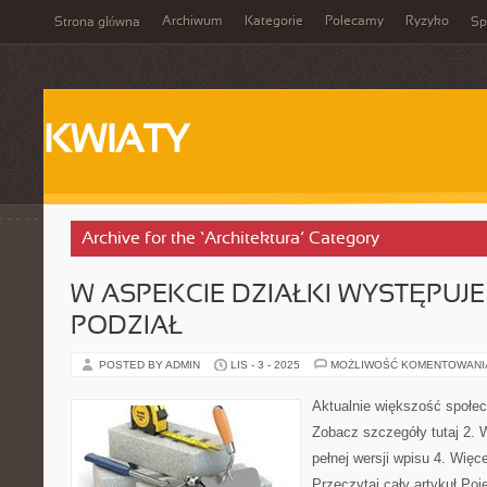
Archiwum
Kategorie
Polecamy
Ryzyko
Strona główna
Sp
KWIATY
Archive for the ‘Architektura’ Category
W ASPEKCIE DZIAŁKI WYSTĘPUJ
PODZIAŁ
POSTED BY ADMIN
LIS - 3 - 2025
MOŻLIWOŚĆ KOMENTOWAN
Aktualnie większość społe
Zobacz szczegóły tutaj 2. W
pełnej wersji wpisu 4. Więce
Przeczytaj cały artykuł Poję