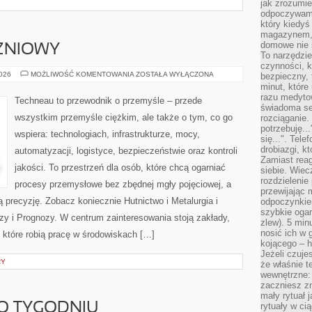
jak zrozumie
odpoczywamy
który kiedyś
magazynem, 
domowe nie 
ZNIOWY
To narzędzie
czynności, k
PRZEMYSŁ
2026
MOŻLIWOŚĆ KOMENTOWANIA
ZOSTAŁA WYŁĄCZONA
bezpieczny, 
STOCZNIOWY
minut, które
razu medyto
Techneau to przewodnik o przemyśle – przede
świadoma se
wszystkim przemyśle ciężkim, ale także o tym, co go
rozciąganie.
potrzebuję...
wspiera: technologiach, infrastrukturze, mocy,
się...". Tel
drobiazgi, k
automatyzacji, logistyce, bezpieczeństwie oraz kontroli
Zamiast rea
jakości. To przestrzeń dla osób, które chcą ogarniać
siebie. Wiec
rozdzielenie
procesy przemysłowe bez zbędnej mgły pojęciowej, a
przewijając 
 precyzję. Zobacz koniecznie Hutnictwo i Metalurgia i
odpoczynkiem
szybkie ogarn
zy i Prognozy. W centrum zainteresowania stoją zakłady,
zlew). 5 min
nosić ich w 
, które robią pracę w środowiskach […]
kojącego – h
Jeżeli czuje
RY
że właśnie t
wewnętrzne: 
zaczniesz z
mały rytuał 
PO TYGODNIU
rytuały w ci