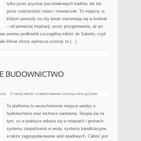
tylko przez pryzmat pocztówkowych kadrów, ale też
przez codzienność miast i miasteczek. To miejsce, w
którym pomysły na city break zamieniają się w konkret
– od pierwszej inspiracji, przez przygotowania, aż po
a serwisu podkreśla szczególną miłość do Salento, czyli
ale klimat strony wykracza szerzej: to […]
E BUDOWNICTWO
ZRÓWNOWAŻONE
2026
MOŻLIWOŚĆ KOMENTOWANIA
ZOSTAŁA WYŁĄCZONA
BUDOWNICTWO
ENERGETYCZNE
Ta platforma to wszechstronne miejsce wiedzy o
hydrotechnice oraz technice sanitarnej. Skupia się na
tym, co w praktyce wdraża się w miastach i gminach:
systemy zaopatrzenia w wodę, systemy kanalizacyjne,
a także zagospodarowanie wód opadowych. Całość jest