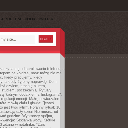
SCRIBE
FACEBOOK
TWITTER
zaczyna się od scrollowania telefonu, a
ptopem na kołdrze, nasz mózg nie ma
ć, kiedy pracujemy, kiedy
, a kiedy żyjemy naprawdę. Dom,
 był azylem, stał się biurem,
studiem, poczekalnią. Rytuały
są "ładnym dodatkiem z Instagrama".
 regulacji emocji. Małe, powtarzalne
tóre mówią ciału i głowie: "jesteś
to jest twój rytm". Poranny rytuał: 10
 ustawiają cały dzień Nie musisz od
wać godzinę. Wystarczy spójna,
kwencja: Szklanka wody. Krótkie
 3 zdania w notatniku: "Dziś