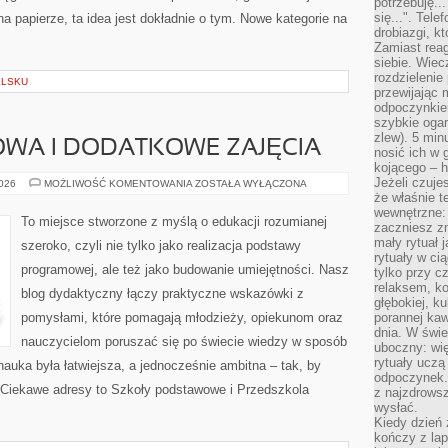
potrzebuję...
się...". Tel
 na papierze, ta idea jest dokładnie o tym. Nowe kategorie na
drobiazgi, k
Zamiast rea
siebie. Wiec
rozdzielenie
ELSKU
przewijając 
odpoczynkiem
szybkie ogarn
zlew). 5 min
WA I DODATKOWE ZAJĘCIA
nosić ich w 
kojącego – h
Jeżeli czuje
EDUKACJA
2026
MOŻLIWOŚĆ KOMENTOWANIA
ZOSTAŁA WYŁĄCZONA
DOMOWA
że właśnie t
I
wewnętrzne: 
DODATKOWE
To miejsce stworzone z myślą o edukacji rozumianej
zaczniesz z
ZAJĘCIA
mały rytuał 
szeroko, czyli nie tylko jako realizacja podstawy
rytuały w ci
programowej, ale też jako budowanie umiejętności. Nasz
tylko przy c
relaksem, k
blog dydaktyczny łączy praktyczne wskazówki z
głębokiej, k
pomysłami, które pomagają młodzieży, opiekunom oraz
porannej kaw
dnia. W świe
nauczycielom poruszać się po świecie wiedzy w sposób
uboczny: wię
rytuały uczą
uka była łatwiejsza, a jednocześnie ambitna – tak, by
odpoczynek.
. Ciekawe adresy to Szkoły podstawowe i Przedszkola
z najzdrows
wysłać.
Kiedy dzień 
kończy z la