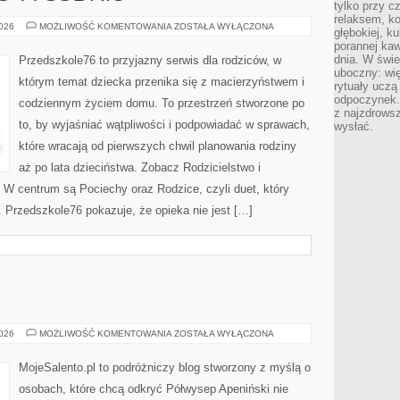
tylko przy c
relaksem, k
CIĄŻA
2026
MOŻLIWOŚĆ KOMENTOWANIA
ZOSTAŁA WYŁĄCZONA
głębokiej, k
TYDZIEŃ
porannej kaw
PO
TYGODNIU
dnia. W świe
Przedszkole76 to przyjazny serwis dla rodziców, w
uboczny: wię
którym temat dziecka przenika się z macierzyństwem i
rytuały uczą
odpoczynek.
codziennym życiem domu. To przestrzeń stworzone po
z najzdrows
to, by wyjaśniać wątpliwości i podpowiadać w sprawach,
wysłać.
które wracają od pierwszych chwil planowania rodziny
aż po lata dzieciństwa. Zobacz Rodzicielstwo i
 W centrum są Pociechy oraz Rodzice, czyli duet, który
 Przedszkole76 pokazuje, że opieka nie jest […]
TARENT
2026
MOŻLIWOŚĆ KOMENTOWANIA
ZOSTAŁA WYŁĄCZONA
MojeSalento.pl to podróżniczy blog stworzony z myślą o
osobach, które chcą odkryć Półwysep Apeniński nie