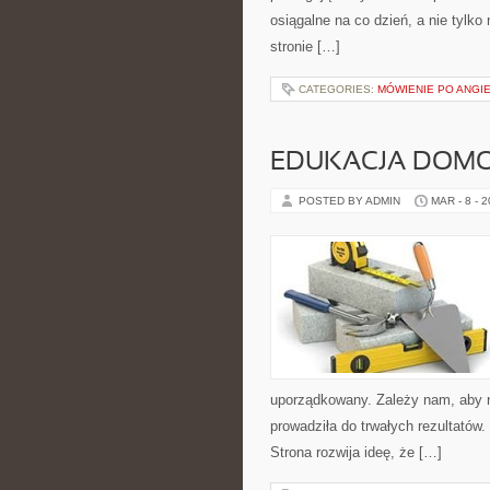
osiągalne na co dzień, a nie tylko
stronie […]
CATEGORIES:
MÓWIENIE PO ANGI
EDUKACJA DOMO
POSTED BY ADMIN
MAR - 8 - 
uporządkowany. Zależy nam, aby na
prowadziła do trwałych rezultatów
Strona rozwija ideę, że […]