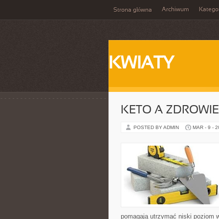
Archiwum
Katego
Strona główna
KWIATY
KETO A ZDROWIE
POSTED BY ADMIN
MAR - 9 - 
pomagają utrzymać niski poziom wę