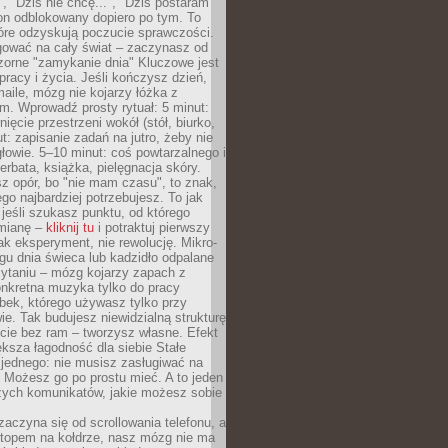
", "Dziś nie chcę...", "Dziś postaram
efon odblokowany dopiero po tym. To
tóre odzyskują poczucie sprawczości.
gować na cały świat – zaczynasz od
zorne "zamykanie dnia" Kluczowe jest
 pracy i życia. Jeśli kończysz dzień,
maile, mózg nie kojarzy łóżka z
. Wprowadź prosty rytuał: 5 minut:
ięcie przestrzeni wokół (stół, biurko,
ut: zapisanie zadań na jutro, żeby nie
głowie. 5–10 minut: coś powtarzalnego i
erbata, książka, pielęgnacja skóry.
sz opór, bo "nie mam czasu", to znak,
ego najbardziej potrzebujesz. To jak
jeśli szukasz punktu, od którego
mianę –
kliknij tu
i potraktuj pierwszy
jak eksperyment, nie rewolucję. Mikro-
ągu dnia świeca lub kadzidło odpalane
zytaniu – mózg kojarzy zapach z
onkretna muzyka tylko do pracy
ubek, którego używasz tylko przy
ie. Tak budujesz niewidzialną strukturę
cie bez ram – tworzysz własne. Efekt
ksza łagodność dla siebie Stałe
 jednego: nie musisz zasługiwać na
 Możesz go po prostu mieć. A to jeden
zych komunikatów, jakie możesz sobie
zaczyna się od scrollowania telefonu, a
ptopem na kołdrze, nasz mózg nie ma