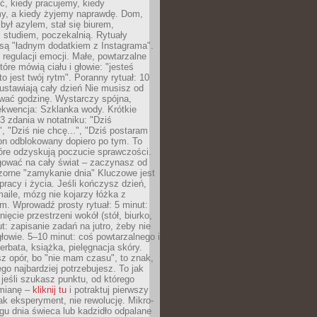
ć, kiedy pracujemy, kiedy
, a kiedy żyjemy naprawdę. Dom,
 był azylem, stał się biurem,
studiem, poczekalnią. Rytuały
są "ładnym dodatkiem z Instagrama".
 regulacji emocji. Małe, powtarzalne
tóre mówią ciału i głowie: "jesteś
to jest twój rytm". Poranny rytuał: 10
 ustawiają cały dzień Nie musisz od
wać godzinę. Wystarczy spójna,
kwencja: Szklanka wody. Krótkie
 3 zdania w notatniku: "Dziś
", "Dziś nie chcę...", "Dziś postaram
efon odblokowany dopiero po tym. To
tóre odzyskują poczucie sprawczości.
gować na cały świat – zaczynasz od
zorne "zamykanie dnia" Kluczowe jest
 pracy i życia. Jeśli kończysz dzień,
maile, mózg nie kojarzy łóżka z
. Wprowadź prosty rytuał: 5 minut:
ięcie przestrzeni wokół (stół, biurko,
ut: zapisanie zadań na jutro, żeby nie
głowie. 5–10 minut: coś powtarzalnego i
erbata, książka, pielęgnacja skóry.
sz opór, bo "nie mam czasu", to znak,
ego najbardziej potrzebujesz. To jak
jeśli szukasz punktu, od którego
mianę –
kliknij tu
i potraktuj pierwszy
jak eksperyment, nie rewolucję. Mikro-
ągu dnia świeca lub kadzidło odpalane