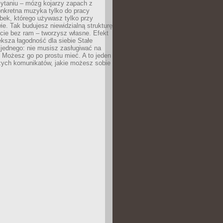
zytaniu – mózg kojarzy zapach z
onkretna muzyka tylko do pracy
ubek, którego używasz tylko przy
ie. Tak budujesz niewidzialną strukturę
cie bez ram – tworzysz własne. Efekt
ksza łagodność dla siebie Stałe
 jednego: nie musisz zasługiwać na
 Możesz go po prostu mieć. A to jeden
zych komunikatów, jakie możesz sobie