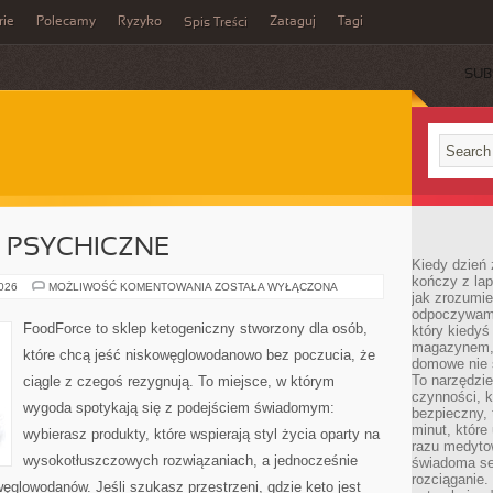
rie
Polecamy
Ryzyko
Zataguj
Tagi
Spis Treści
SUB
 PSYCHICZNE
Kiedy dzień 
kończy z la
KETO
2026
MOŻLIWOŚĆ KOMENTOWANIA
ZOSTAŁA WYŁĄCZONA
jak zrozumie
A
ZDROWIE
odpoczywamy
PSYCHICZNE
FoodForce to sklep ketogeniczny stworzony dla osób,
który kiedyś
magazynem, 
które chcą jeść niskowęglowodanowo bez poczucia, że
domowe nie 
To narzędzie
ciągle z czegoś rezygnują. To miejsce, w którym
czynności, k
wygoda spotykają się z podejściem świadomym:
bezpieczny, 
minut, które
wybierasz produkty, które wspierają styl życia oparty na
razu medyto
wysokotłuszczowych rozwiązaniach, a jednocześnie
świadoma se
rozciąganie.
glowodanów. Jeśli szukasz przestrzeni, gdzie keto jest