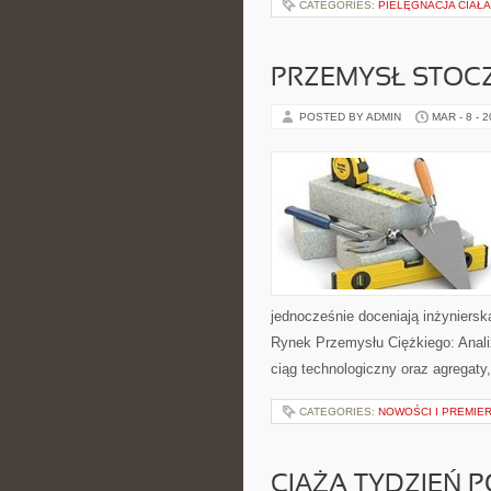
CATEGORIES:
PIELĘGNACJA CIAŁA
PRZEMYSŁ STOC
POSTED BY ADMIN
MAR - 8 - 
jednocześnie doceniają inżynierską
Rynek Przemysłu Ciężkiego: Anali
ciąg technologiczny oraz agregaty
CATEGORIES:
NOWOŚCI I PREMIE
CIĄŻA TYDZIEŃ 