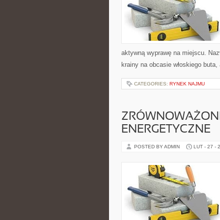
aktywną wyprawę na miejscu. Nazw
krainy na obcasie włoskiego buta, 
CATEGORIES:
RYNEK NAJMU
ZRÓWNOWAŻON
ENERGETYCZNE
POSTED BY ADMIN
LUT - 27 - 