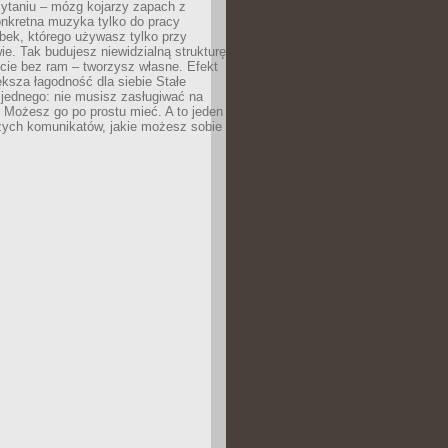
zytaniu – mózg kojarzy zapach z
onkretna muzyka tylko do pracy
ubek, którego używasz tylko przy
ie. Tak budujesz niewidzialną strukturę
cie bez ram – tworzysz własne. Efekt
ksza łagodność dla siebie Stałe
 jednego: nie musisz zasługiwać na
 Możesz go po prostu mieć. A to jeden
zych komunikatów, jakie możesz sobie