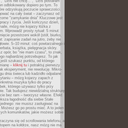
", "Dziś nie chcę...", "Dziś postaram
efon odblokowany dopiero po tym. To
tóre odzyskują poczucie sprawczości.
gować na cały świat – zaczynasz od
zorne "zamykanie dnia" Kluczowe jest
 pracy i życia. Jeśli kończysz dzień,
maile, mózg nie kojarzy łóżka z
. Wprowadź prosty rytuał: 5 minut:
ięcie przestrzeni wokół (stół, biurko,
ut: zapisanie zadań na jutro, żeby nie
głowie. 5–10 minut: coś powtarzalnego i
erbata, książka, pielęgnacja skóry.
sz opór, bo "nie mam czasu", to znak,
ego najbardziej potrzebujesz. To jak
jeśli szukasz punktu, od którego
mianę –
kliknij tu
i potraktuj pierwszy
jak eksperyment, nie rewolucję. Mikro-
ągu dnia świeca lub kadzidło odpalane
zytaniu – mózg kojarzy zapach z
onkretna muzyka tylko do pracy
ubek, którego używasz tylko przy
ie. Tak budujesz niewidzialną strukturę
cie bez ram – tworzysz własne. Efekt
ksza łagodność dla siebie Stałe
 jednego: nie musisz zasługiwać na
 Możesz go po prostu mieć. A to jeden
zych komunikatów, jakie możesz sobie
zaczyna się od scrollowania telefonu, a
ptopem na kołdrze, nasz mózg nie ma