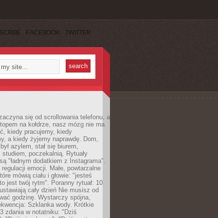
SCRIBE
FACEBOOK
TWITTER
zaczyna się od scrollowania telefonu, a
ptopem na kołdrze, nasz mózg nie ma
ć, kiedy pracujemy, kiedy
, a kiedy żyjemy naprawdę. Dom,
 był azylem, stał się biurem,
studiem, poczekalnią. Rytuały
są "ładnym dodatkiem z Instagrama".
 regulacji emocji. Małe, powtarzalne
tóre mówią ciału i głowie: "jesteś
to jest twój rytm". Poranny rytuał: 10
 ustawiają cały dzień Nie musisz od
wać godzinę. Wystarczy spójna,
kwencja: Szklanka wody. Krótkie
 3 zdania w notatniku: "Dziś