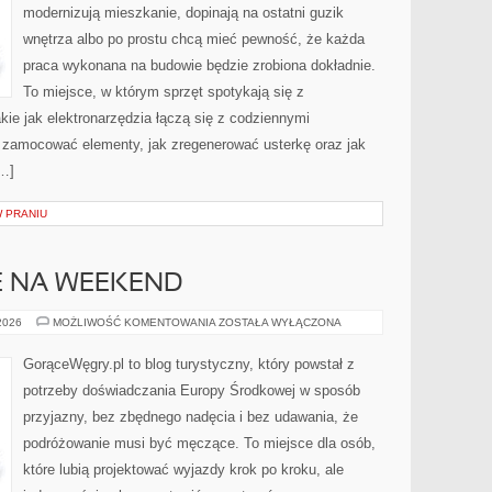
modernizują mieszkanie, dopinają na ostatni guzik
wnętrza albo po prostu chcą mieć pewność, że każda
praca wykonana na budowie będzie zrobiona dokładnie.
To miejsce, w którym sprzęt spotykają się z
kie jak elektronarzędzia łączą się z codziennymi
k zamocować elementy, jak zregenerować usterkę oraz jak
[…]
W PRANIU
E NA WEEKEND
MIEJSCA
 2026
MOŻLIWOŚĆ KOMENTOWANIA
ZOSTAŁA WYŁĄCZONA
IDEALNE
NA
WEEKEND
GorąceWęgry.pl to blog turystyczny, który powstał z
potrzeby doświadczania Europy Środkowej w sposób
przyjazny, bez zbędnego nadęcia i bez udawania, że
podróżowanie musi być męczące. To miejsce dla osób,
które lubią projektować wyjazdy krok po kroku, ale