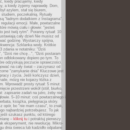
ć, kiedy pracujemy, kiedy
, a kiedy żyjemy naprawdę. Dom,
 był azylem, stał się biurem,
studiem, poczekalnią. Rytuały
są "ładnym dodatkiem z Instagrama".
 regulacji emocji. Małe, powtarzalne
tóre mówią ciału i głowie: "jesteś
to jest twój rytm". Poranny rytuał: 10
 ustawiają cały dzień Nie musisz od
wać godzinę. Wystarczy spójna,
kwencja: Szklanka wody. Krótkie
 3 zdania w notatniku: "Dziś
", "Dziś nie chcę...", "Dziś postaram
efon odblokowany dopiero po tym. To
tóre odzyskują poczucie sprawczości.
gować na cały świat – zaczynasz od
zorne "zamykanie dnia" Kluczowe jest
 pracy i życia. Jeśli kończysz dzień,
maile, mózg nie kojarzy łóżka z
. Wprowadź prosty rytuał: 5 minut:
ięcie przestrzeni wokół (stół, biurko,
ut: zapisanie zadań na jutro, żeby nie
głowie. 5–10 minut: coś powtarzalnego i
erbata, książka, pielęgnacja skóry.
sz opór, bo "nie mam czasu", to znak,
ego najbardziej potrzebujesz. To jak
jeśli szukasz punktu, od którego
mianę –
kliknij tu
i potraktuj pierwszy
jak eksperyment, nie rewolucję. Mikro-
ągu dnia świeca lub kadzidło odpalane