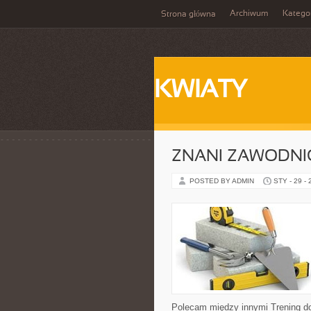
Archiwum
Katego
Strona główna
KWIATY
ZNANI ZAWODNIC
POSTED BY ADMIN
STY - 29 -
Polecam między innymi Trening dom