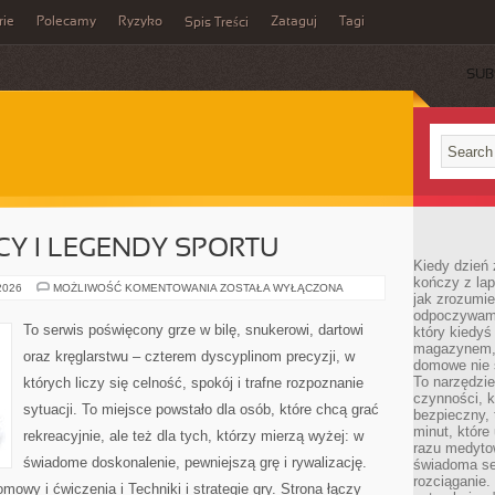
rie
Polecamy
Ryzyko
Zataguj
Tagi
Spis Treści
SUB
Y I LEGENDY SPORTU
Kiedy dzień 
kończy z la
ZNANI
 2026
MOŻLIWOŚĆ KOMENTOWANIA
ZOSTAŁA WYŁĄCZONA
jak zrozumie
ZAWODNICY
I
odpoczywamy
LEGENDY
To serwis poświęcony grze w bilę, snukerowi, dartowi
który kiedyś
SPORTU
magazynem, 
oraz kręglarstwu – czterem dyscyplinom precyzji, w
domowe nie 
To narzędzie
których liczy się celność, spokój i trafne rozpoznanie
czynności, k
sytuacji. To miejsce powstało dla osób, które chcą grać
bezpieczny, 
minut, które
rekreacyjnie, ale też dla tych, którzy mierzą wyżej: w
razu medyto
świadome doskonalenie, pewniejszą grę i rywalizację.
świadoma se
rozciąganie.
owy i ćwiczenia i Techniki i strategie gry. Strona łączy