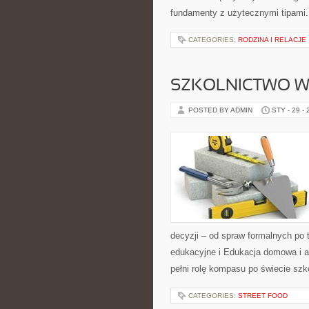
fundamenty z użytecznymi tipami. 
CATEGORIES:
RODZINA I RELACJE
SZKOLNICTWO W
POSTED BY ADMIN
STY - 29 -
decyzji – od spraw formalnych po
edukacyjne i Edukacja domowa i a
pełni rolę kompasu po świecie szk
CATEGORIES:
STREET FOOD