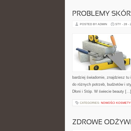
PROBLEMY SKÓRN
POSTED BY ADMIN
STY - 28 -
bardziej świadomie, znajdziesz tu
do różnych potrzeb, budżetów i st
Dłoni i Stóp. W świecie beauty […
CATEGORIES:
NOWOŚCI KOSMETY
ZDROWE ODŻYWI