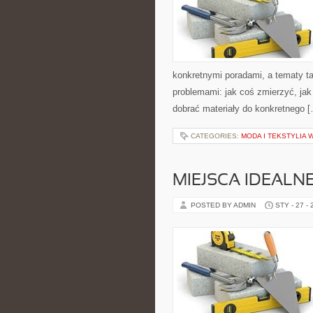
konkretnymi poradami, a tematy ta
problemami: jak coś zmierzyć, ja
dobrać materiały do konkretnego 
CATEGORIES:
MODA I TEKSTYLIA 
MIEJSCA IDEALN
POSTED BY ADMIN
STY - 27 -