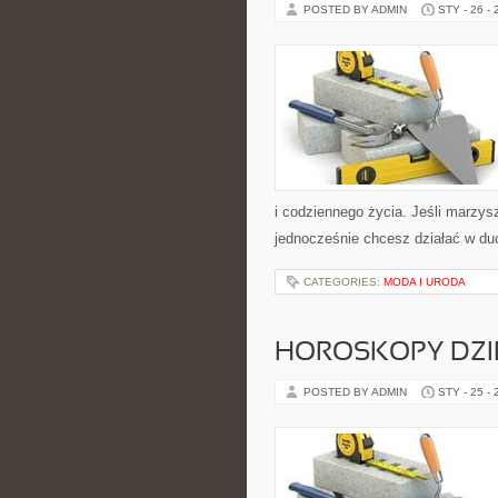
POSTED BY ADMIN
STY - 26 -
i codziennego życia. Jeśli marzysz
jednocześnie chcesz działać w d
CATEGORIES:
MODA I URODA
HOROSKOPY DZI
POSTED BY ADMIN
STY - 25 -