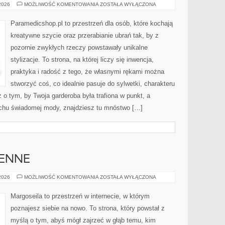
ZERO
 2026
MOŻLIWOŚĆ KOMENTOWANIA
ZOSTAŁA WYŁĄCZONA
WASTE
W
SZYCIU
Paramedicshop.pl to przestrzeń dla osób, które kochają
kreatywne szycie oraz przerabianie ubrań tak, by z
pozornie zwykłych rzeczy powstawały unikalne
stylizacje. To strona, na której liczy się inwencja,
praktyka i radość z tego, że własnymi rękami można
stworzyć coś, co idealnie pasuje do sylwetki, charakteru
 o tym, by Twoja garderoba była trafiona w punkt, a
uchu świadomej mody, znajdziesz tu mnóstwo […]
ENNE
HOROSKOPY
 2026
MOŻLIWOŚĆ KOMENTOWANIA
ZOSTAŁA WYŁĄCZONA
DZIENNE
Margoseila to przestrzeń w internecie, w którym
poznajesz siebie na nowo. To strona, który powstał z
myślą o tym, abyś mógł zajrzeć w głąb temu, kim