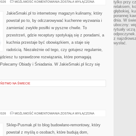
ZDROWE
tylko przy c
 2026
MOŻLIWOŚĆ KOMENTOWANIA
ZOSTAŁA WYŁĄCZONA
ODŻYWIANIE
relaksem, k
głębokiej, k
JakieSmaki.pl to internetowy magazyn kulinarny, który
porannej kaw
dnia. W świe
powstał po to, by odczarowywać kuchenne wyzwania i
uboczny: wię
zamieniać zwykłe posiłki w pyszne chwile. To
rytuały uczą
odpoczynek.
przestrzeń, gdzie receptury spotykają się z poradami, a
z najzdrows
kuchnia przestaje być obowiązkiem, a staje się
wysłać.
radością. Niezależnie od tego, czy gotujesz regularnie,
ajdziesz tu sprawdzone rozwiązania, które pomagają
 Polecamy Obiady i Śniadania. W JakieSmaki.pl liczy się
EŃSTWO NA ŚWIECIE
BUDOWNICTWO
 2026
MOŻLIWOŚĆ KOMENTOWANIA
ZOSTAŁA WYŁĄCZONA
Sklep-Pusmak.pl to blog budowlano-remontowy, który
powstał z myślą o osobach, które budują dom,