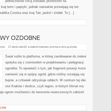
jednocześnie chcą zostawić przestrzeń na
raj term i papryki, jednak naturalnie przewijają się też
publika Czeska oraz kraj Tatr, jaskiń i źródeł. To […]
RAWY OZDOBNE
TRAWNIKI
 2026
MOŻLIWOŚĆ KOMENTOWANIA
ZOSTAŁA WYŁĄCZONA
I
MURAWY
OZDOBNE
Świat roślin to platforma, w której zamiłowanie do zieleni
spotyka się z rzemiosłem w projektowaniu i pielęgnacji
ogrodów. To opowieść o tym, jak fragment posesji może
zamienić się w spójny ogród, gdzie rośliny rozwijają się
bujnie, a człowiek odzyskuje oddech. W centrum tej idei
stoi Kraków i okolice, czyli region, w którym klimat ma
aje ogrom możliwości do tworzenia nowoczesnych założeń
CZNE