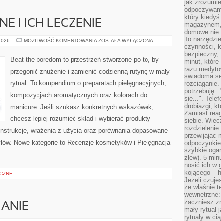
jak zrozumie
odpoczywamy
który kiedyś
E I ICH LECZENIE
magazynem, 
domowe nie 
To narzędzie
PROBLEMY
 2026
MOŻLIWOŚĆ KOMENTOWANIA
ZOSTAŁA WYŁĄCZONA
SKÓRNE
czynności, k
I
bezpieczny, 
ICH
Beat the boredom to przestrzeń stworzone po to, by
minut, które
LECZENIE
razu medyto
przegonić znużenie i zamienić codzienną rutynę w mały
świadoma se
rytuał. To kompendium o preparatach pielęgnacyjnych,
rozciąganie.
potrzebuję...
kompozycjach aromatycznych oraz kolorach do
się...". Tel
drobiazgi, k
manicure. Jeśli szukasz konkretnych wskazówek,
Zamiast rea
chcesz lepiej rozumieć skład i wybierać produkty
siebie. Wiec
rozdzielenie
 instrukcje, wrażenia z użycia oraz porównania dopasowane
przewijając 
ylów. Nowe kategorie to Recenzje kosmetyków i Pielęgnacja
odpoczynkiem
szybkie ogarn
]
zlew). 5 min
nosić ich w 
kojącego – h
CZNE
Jeżeli czuje
że właśnie t
wewnętrzne: 
zaczniesz z
ANIE
mały rytuał 
rytuały w ci