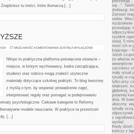
potrzebuję...
się...". Tel
Znajdziesz tu treści, które tłumaczą […]
drobiazgi, k
Zamiast rea
siebie. Wiec
rozdzielenie
przewijając 
odpoczynkiem
YŻSZE
szybkie ogarn
zlew). 5 min
nosić ich w 
SZKOLNICTWO
 2026
MOŻLIWOŚĆ KOMENTOWANIA
ZOSTAŁA WYŁĄCZONA
kojącego – h
WYŻSZE
Jeżeli czuje
IWspo to praktyczna platforma poświęcona oświacie –
że właśnie t
wewnętrzne: 
miejsce, w którym wychowawcy, kadra zarządzająca,
zaczniesz z
mały rytuał 
studenci oraz rodzice mogą znaleźć użyteczne
rytuały w ci
materiały dotyczące szkolnej praktyki. To blog tworzony
tylko przy c
relaksem, k
z myślą o tym, by wspierać prowadzenie zajęć,
głębokiej, k
interpretować reguły oraz pomagać w podejmowaniu
porannej kaw
dnia. W świe
 tematy psychologiczne. Ciekawe kategorie to Reformy
uboczny: wię
rytuały uczą
lternatywne modele nauczania. W praktyce ta przestrzeń
odpoczynek.
oły. […]
z najzdrows
wysłać.
Kiedy dzień 
kończy z la