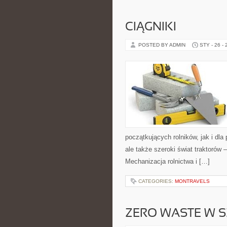
CIĄGNIKI
POSTED BY ADMIN
STY - 26 -
początkujących rolników, jak i dla
ale także szeroki świat traktorów
Mechanizacja rolnictwa i […]
CATEGORIES:
MONTRAVELS
ZERO WASTE W S