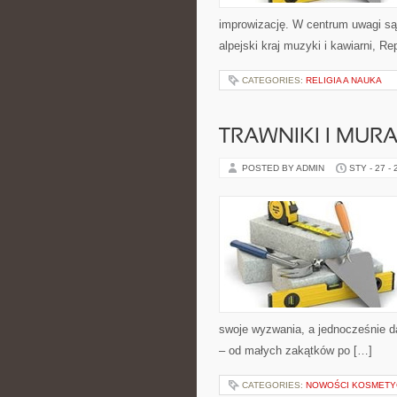
improwizację. W centrum uwagi są k
alpejski kraj muzyki i kawiarni, Re
CATEGORIES:
RELIGIA A NAUKA
TRAWNIKI I MU
POSTED BY ADMIN
STY - 27 -
swoje wyzwania, a jednocześnie d
– od małych zakątków po […]
CATEGORIES:
NOWOŚCI KOSMETY