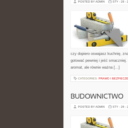
POSTED BY ADMIN
STY - 28 -
czy dopiero oswajasz kuchnię, zn
gotować pewniej i jeść smaczniej.
aromat, ale równie ważna […]
CATEGORIES:
PRAWO I BEZPIECZ
BUDOWNICTWO
POSTED BY ADMIN
STY - 28 -