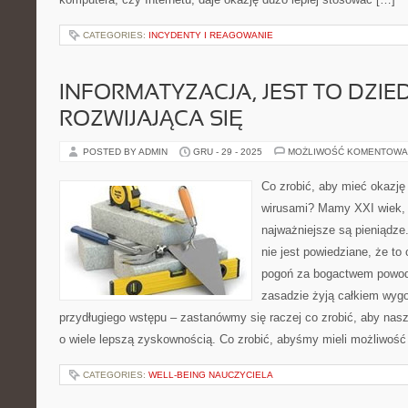
CATEGORIES:
INCYDENTY I REAGOWANIE
INFORMATYZACJA, JEST TO DZIED
ROZWIJAJĄCA SIĘ
POSTED BY ADMIN
GRU - 29 - 2025
MOŻLIWOŚĆ KOMENTOWA
Co zrobić, aby mieć okazję 
wirusami? Mamy XXI wiek, 
najważniejsze są pieniądze
nie jest powiedziane, że t
pogoń za bogactwem powoduj
zasadzie żyją całkiem wygo
przydługiego wstępu – zastanówmy się raczej co zrobić, aby nasz
o wiele lepszą zyskownością. Co zrobić, abyśmy mieli możliwość
CATEGORIES:
WELL-BEING NAUCZYCIELA