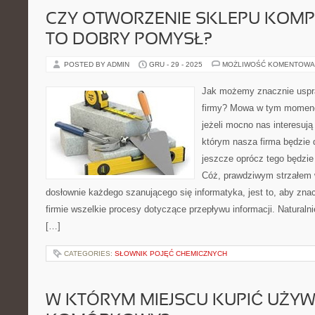
CZY OTWORZENIE SKLEPU KOM
TO DOBRY POMYSŁ?
POSTED BY ADMIN
GRU - 29 - 2025
MOŻLIWOŚĆ KOMENTOWA
Jak możemy znacznie uspra
firmy? Mowa w tym momenci
jeżeli mocno nas interesują 
którym nasza firma będzie 
jeszcze oprócz tego będzie
Cóż, prawdziwym strzałem w
dosłownie każdego szanującego się informatyka, jest to, aby zna
firmie wszelkie procesy dotyczące przepływu informacji. Naturalni
[…]
CATEGORIES:
SŁOWNIK POJĘĆ CHEMICZNYCH
W KTÓRYM MIEJSCU KUPIĆ UŻY