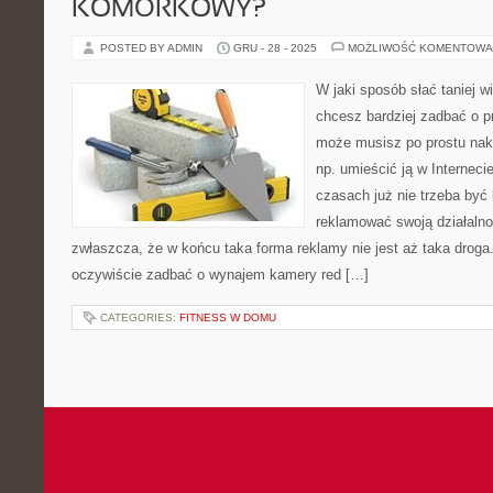
KOMÓRKOWY?
POSTED BY ADMIN
GRU - 28 - 2025
MOŻLIWOŚĆ KOMENTOWA
W jaki sposób słać taniej 
chcesz bardziej zadbać o p
może musisz po prostu nak
np. umieścić ją w Interneci
czasach już nie trzeba być
reklamować swoją działaln
zwłaszcza, że w końcu taka forma reklamy nie jest aż taka droga
oczywiście zadbać o wynajem kamery red […]
CATEGORIES:
FITNESS W DOMU