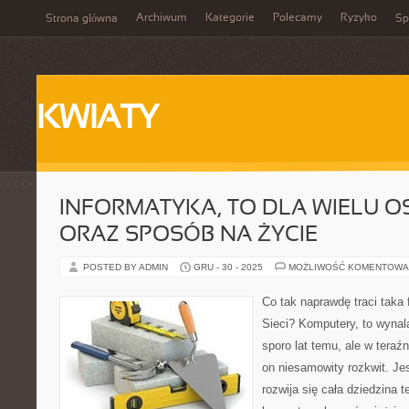
Archiwum
Kategorie
Polecamy
Ryzyko
Strona główna
Sp
KWIATY
INFORMATYKA, TO DLA WIELU O
ORAZ SPOSÓB NA ŻYCIE
POSTED BY ADMIN
GRU - 30 - 2025
MOŻLIWOŚĆ KOMENTOWA
Co tak naprawdę traci taka 
Sieci? Komputery, to wynala
sporo lat temu, ale w tera
on niesamowity rozkwit. J
rozwija się cała dziedzina t