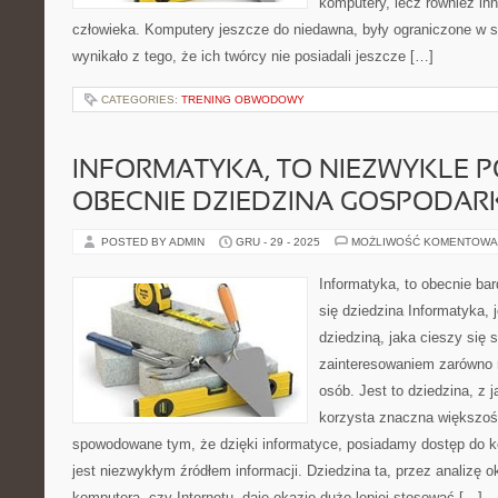
komputery, lecz również i
człowieka. Komputery jeszcze do niedawna, były ograniczone w s
wynikało z tego, że ich twórcy nie posiadali jeszcze […]
CATEGORIES:
TRENING OBWODOWY
INFORMATYKA, TO NIEZWYKLE 
OBECNIE DZIEDZINA GOSPODAR
POSTED BY ADMIN
GRU - 29 - 2025
MOŻLIWOŚĆ KOMENTOWA
Informatyka, to obecnie ba
się dziedzina Informatyka,
dziedziną, jaka cieszy się
zainteresowaniem zarówno 
osób. Jest to dziedzina, z 
korzysta znaczna większość
spowodowane tym, że dzięki informatyce, posiadamy dostęp do ko
jest niezwykłym źródłem informacji. Dziedzina ta, przez analizę 
komputera, czy Internetu, daje okazję dużo lepiej stosować […]