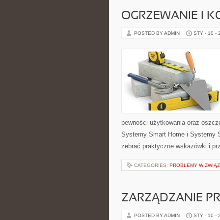
OGRZEWANIE I K
POSTED BY ADMIN
STY - 10 -
pewności użytkowania oraz oszczę
Systemy Smart Home i Systemy Sm
zebrać praktyczne wskazówki i pr
CATEGORIES:
PROBLEMY W ZWIĄ
ZARZĄDZANIE PR
POSTED BY ADMIN
STY - 10 -