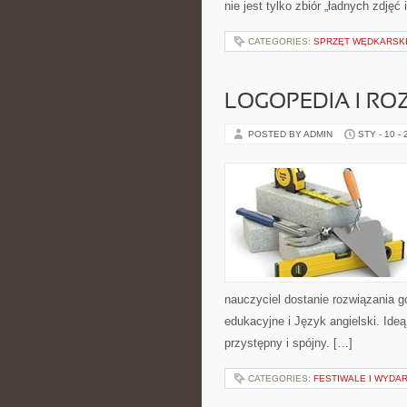
nie jest tylko zbiór „ładnych zdjęć
CATEGORIES:
SPRZĘT WĘDKARSK
LOGOPEDIA I R
POSTED BY ADMIN
STY - 10 -
nauczyciel dostanie rozwiązania g
edukacyjne i Język angielski. Ide
przystępny i spójny. […]
CATEGORIES:
FESTIWALE I WYDA