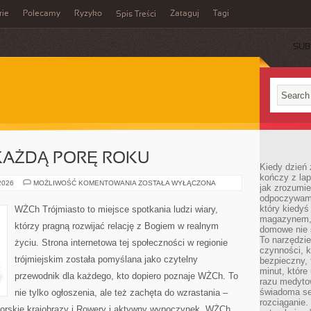
rie
Polecamy
Ryzyko
Zataguj
Tagi
Spis Treści
SUB
KAŻDĄ PORĘ ROKU
Kiedy dzień 
kończy z la
POMORSKIE
 2026
MOŻLIWOŚĆ KOMENTOWANIA
ZOSTAŁA WYŁĄCZONA
jak zrozumie
NA
odpoczywamy
KAŻDĄ
PORĘ
który kiedyś
WŻCh Trójmiasto to miejsce spotkania ludzi wiary,
ROKU
magazynem, 
którzy pragną rozwijać relację z Bogiem w realnym
domowe nie 
To narzędzie
życiu. Strona internetowa tej społeczności w regionie
czynności, k
trójmiejskim została pomyślana jako czytelny
bezpieczny, 
minut, które
przewodnik dla każdego, kto dopiero poznaje WŻCh. To
razu medyto
świadoma se
nie tylko ogłoszenia, ale też zachęta do wzrastania –
rozciąganie.
orskie krajobrazy i Rowery i aktywny wypoczynek. WŻCh