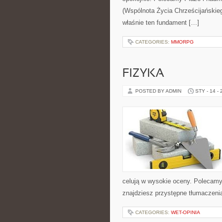
(Wspólnota Życia Chrześcijańskieg
właśnie ten fundament […]
CATEGORIES:
MMORPG
FIZYKA
POSTED BY ADMIN
STY - 14 -
celują w wysokie oceny. Polecamy 
znajdziesz przystępne tłumaczenia
CATEGORIES:
WET-OPINIA