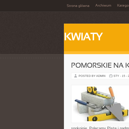
Archiwum
Katego
Strona główna
KWIATY
POMORSKIE NA 
POSTED BY ADMIN
STY - 15 -
spokojnie. Polecamy Plaże i nadm