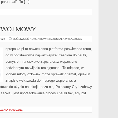
 i paru zdań”. To […]
I
OZWÓJ MOWY
LOGOPEDIA
 2026
MOŻLIWOŚĆ KOMENTOWANIA
ZOSTAŁA WYŁĄCZONA
I
ROZWÓJ
MOWY
sptopolka.pl to nowoczesna platforma poświęcona temu,
co w podstawówce najważniejsze: treściom do nauki,
pomysłom na ciekawe zajęcia oraz wsparciu w
codziennym rozwijaniu umiejętności. To miejsce, w
którym młody człowiek może sprawdzić temat, opiekun
znajdzie wskazówki do mądrego wspierania, a
otowe do użycia na lekcji i poza nią. Polecamy Gry i zabawy
ą serwisu jest uporządkowanie procesu nauki tak, aby był
RZENIA TANECZNE