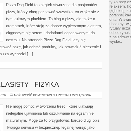
tylko przy c
DO
Pizza Dog Field to zakątek stworzone dla pasjonatów
relaksem, k
PIZZY
głębokiej, k
pizzy, którzy chcą poznawać wszystko, co wiąże się z
porannej kaw
tym kultowym plackiem. To blog o pizzy, ale także o
dnia. W świe
uboczny: wię
aromatach, które stoją za dobrze wypieczonym ciastem,
rytuały uczą
odpoczynek.
ciągnącym się serem i dodatkami dopasowanymi do
z najzdrows
nastroju. Na stronach Pizza Dog Field liczy się
wysłać.
gotować bazę, jak dobrać produkty, jak prowadzić pieczenie i
 pizza wychodzi […]
ASISTY – FIZYKA
EGZAMIN
 2026
MOŻLIWOŚĆ KOMENTOWANIA
ZOSTAŁA WYŁĄCZONA
ÓSMOKLASISTY
–
FIZYKA
Nie mogę pomóc w tworzeniu treści, które ułatwiają
nielegalne ujawnienia lub oszukiwanie na egzaminie
maturalnym. Mogę za to przygotować bardzo długi opis
Twojego serwisu w bezpiecznej, legalnej wersji: jako