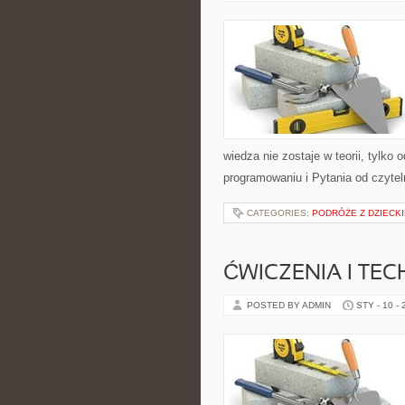
wiedza nie zostaje w teorii, tylk
programowaniu i Pytania od czyteln
CATEGORIES:
PODRÓŻE Z DZIECK
ĆWICZENIA I TEC
POSTED BY ADMIN
STY - 10 -