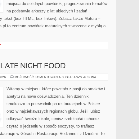
miejsca do solidnych powtórek, prognozowania tematów
na podstawie arkuszy z lat ubiegłych i zadań
y tekst (bez HTML, bez linków). Zobacz także Matura –
a.pl to centrum powtórek maturalnych stworzone z myślą o
Y
 LATE NIGHT FOOD
JEDZENIE
2026
MOŻLIWOŚĆ KOMENTOWANIA
ZOSTAŁA WYŁĄCZONA
NOCĄ
–
LATE
Witamy w miejscu, które powstało z pasji do smaków i
NIGHT
FOOD
apetytu na nowe doświadczenia. Ten dziennik
smakosza to przewodnik po restauracjach w Polsce
oraz w najciekawszych regionach globu. Jeśli lubisz
odkrywać świeże lokale, cenisz rzetelność i chcesz
czytać o jedzeniu w sposób soczysty, to trafiasz
estauracje w Górach i Restauracje Rodzinne i z Dziećmi. To