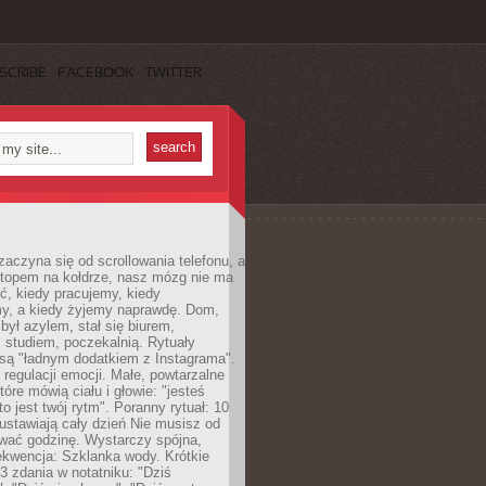
SCRIBE
FACEBOOK
TWITTER
zaczyna się od scrollowania telefonu, a
ptopem na kołdrze, nasz mózg nie ma
ć, kiedy pracujemy, kiedy
, a kiedy żyjemy naprawdę. Dom,
 był azylem, stał się biurem,
studiem, poczekalnią. Rytuały
są "ładnym dodatkiem z Instagrama".
 regulacji emocji. Małe, powtarzalne
tóre mówią ciału i głowie: "jesteś
to jest twój rytm". Poranny rytuał: 10
 ustawiają cały dzień Nie musisz od
wać godzinę. Wystarczy spójna,
kwencja: Szklanka wody. Krótkie
 3 zdania w notatniku: "Dziś