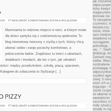
jak zrozumie
odpoczywamy
który kiedyś
A
magazynem, 
domowe nie 
To narzędzie
MODA
 2026
MOŻLIWOŚĆ KOMENTOWANIA
ZOSTAŁA WYŁĄCZONA
DZIECIĘCA
czynności, k
bezpieczny, 
Mammamia to rodzinne miejsce w sieci, w którym moda
minut, które
razu medyto
dla dzieci spotyka się z codziennością opiekunów. To
świadoma se
blog internetowy tworzony z myślą o tych, którzy chcą
rozciąganie.
potrzebuję...
ubierać siebie i swoje pociechy komfortowo, a
się...". Tel
drobiazgi, k
jednocześnie ładnie. Znajdziesz tu treści o ubraniach,
Zamiast rea
dodatkach i trendach, ale też o tym, jak odnaleźć
siebie. Wiec
rozdzielenie
istości: między przedszkolem, szkołą, pracą, spacerem,
przewijając 
. Kategorie do zobaczenia to Stylizacje […]
odpoczynkiem
szybkie ogarn
zlew). 5 min
nosić ich w 
kojącego – h
Jeżeli czuje
że właśnie t
O PIZZY
wewnętrzne: 
zaczniesz z
mały rytuał 
WINA
 2026
MOŻLIWOŚĆ KOMENTOWANIA
ZOSTAŁA WYŁĄCZONA
I
rytuały w ci
NAPOJE