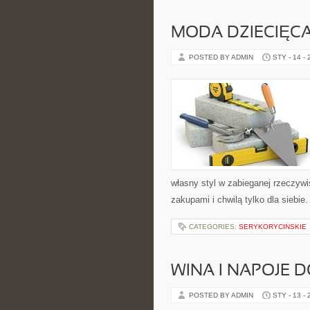
MODA DZIECIĘC
POSTED BY ADMIN
STY - 14 -
własny styl w zabieganej rzeczyw
zakupami i chwilą tylko dla siebie
CATEGORIES:
SERYKORYCINSKIE
WINA I NAPOJE D
POSTED BY ADMIN
STY - 13 -