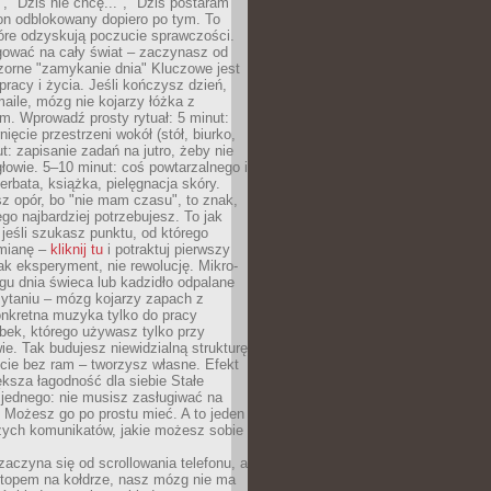
", "Dziś nie chcę...", "Dziś postaram
efon odblokowany dopiero po tym. To
tóre odzyskują poczucie sprawczości.
gować na cały świat – zaczynasz od
zorne "zamykanie dnia" Kluczowe jest
 pracy i życia. Jeśli kończysz dzień,
maile, mózg nie kojarzy łóżka z
. Wprowadź prosty rytuał: 5 minut:
ięcie przestrzeni wokół (stół, biurko,
ut: zapisanie zadań na jutro, żeby nie
głowie. 5–10 minut: coś powtarzalnego i
erbata, książka, pielęgnacja skóry.
sz opór, bo "nie mam czasu", to znak,
ego najbardziej potrzebujesz. To jak
jeśli szukasz punktu, od którego
mianę –
kliknij tu
i potraktuj pierwszy
jak eksperyment, nie rewolucję. Mikro-
ągu dnia świeca lub kadzidło odpalane
zytaniu – mózg kojarzy zapach z
onkretna muzyka tylko do pracy
ubek, którego używasz tylko przy
ie. Tak budujesz niewidzialną strukturę
cie bez ram – tworzysz własne. Efekt
ksza łagodność dla siebie Stałe
 jednego: nie musisz zasługiwać na
 Możesz go po prostu mieć. A to jeden
zych komunikatów, jakie możesz sobie
zaczyna się od scrollowania telefonu, a
ptopem na kołdrze, nasz mózg nie ma