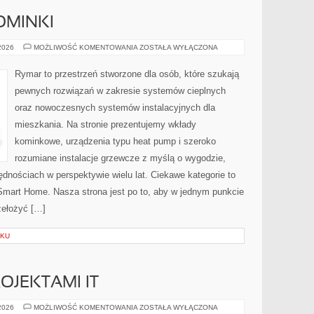
OMINKI
OGRZEWANIE
 2026
MOŻLIWOŚĆ KOMENTOWANIA
ZOSTAŁA WYŁĄCZONA
I
KOMINKI
Rymar to przestrzeń stworzone dla osób, które szukają
pewnych rozwiązań w zakresie systemów cieplnych
oraz nowoczesnych systemów instalacyjnych dla
mieszkania. Na stronie prezentujemy wkłady
kominkowe, urządzenia typu heat pump i szeroko
rozumiane instalacje grzewcze z myślą o wygodzie,
dnościach w perspektywie wielu lat. Ciekawe kategorie to
art Home. Nasza strona jest po to, aby w jednym punkcie
zełożyć […]
ZKU
OJEKTAMI IT
ZARZĄDZANIE
 2026
MOŻLIWOŚĆ KOMENTOWANIA
ZOSTAŁA WYŁĄCZONA