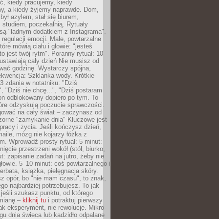
ć, kiedy pracujemy, kiedy
, a kiedy żyjemy naprawdę. Dom,
 był azylem, stał się biurem,
studiem, poczekalnią. Rytuały
są "ładnym dodatkiem z Instagrama".
 regulacji emocji. Małe, powtarzalne
tóre mówią ciału i głowie: "jesteś
to jest twój rytm". Poranny rytuał: 10
 ustawiają cały dzień Nie musisz od
wać godzinę. Wystarczy spójna,
kwencja: Szklanka wody. Krótkie
 3 zdania w notatniku: "Dziś
", "Dziś nie chcę...", "Dziś postaram
efon odblokowany dopiero po tym. To
tóre odzyskują poczucie sprawczości.
gować na cały świat – zaczynasz od
zorne "zamykanie dnia" Kluczowe jest
 pracy i życia. Jeśli kończysz dzień,
maile, mózg nie kojarzy łóżka z
. Wprowadź prosty rytuał: 5 minut:
ięcie przestrzeni wokół (stół, biurko,
ut: zapisanie zadań na jutro, żeby nie
głowie. 5–10 minut: coś powtarzalnego i
erbata, książka, pielęgnacja skóry.
sz opór, bo "nie mam czasu", to znak,
ego najbardziej potrzebujesz. To jak
jeśli szukasz punktu, od którego
mianę –
kliknij tu
i potraktuj pierwszy
jak eksperyment, nie rewolucję. Mikro-
ągu dnia świeca lub kadzidło odpalane