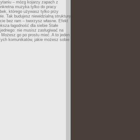
zytaniu – mózg kojarzy zapach z
onkretna muzyka tylko do pracy
ubek, którego używasz tylko przy
ie. Tak budujesz niewidzialną strukturę
cie bez ram – tworzysz własne. Efekt
ksza łagodność dla siebie Stałe
 jednego: nie musisz zasługiwać na
 Możesz go po prostu mieć. A to jeden
zych komunikatów, jakie możesz sobie