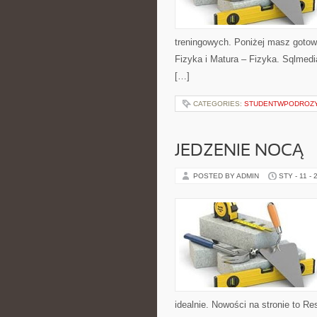
treningowych. Poniżej masz gotow
Fizyka i Matura – Fizyka. Sqlmedi
[…]
CATEGORIES:
STUDENTWPODROZ
JEDZENIE NOCĄ –
POSTED BY ADMIN
STY - 11 - 
idealnie. Nowości na stronie to R