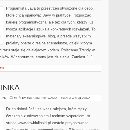
PROJEKTAMI
IT
Programista Java to przestrzeń stworzone dla osób,
które chcą opanować Javy w praktyce i rozpocząć
karierę programistyczną, ale też dla tych, którzy już
tworzą aplikacje i szukają konkretnych rozwiązań. To
materiały e-learningowe, blog, a przede wszystkim
projekty oparte o realne scenariusze, dzięki którym
o od razu staje się działającym kodem. Polecamy Trendy w
ików. W centrum tej strony jest działanie. Zamiast […]
IEM
HNIKA
ĆWICZENIA
 2026
MOŻLIWOŚĆ KOMENTOWANIA
ZOSTAŁA WYŁĄCZONA
I
TECHNIKA
Dzień dobry! Jeśli szukasz miejsca, które łączy
ćwiczenia z odżywianiem i realnym wsparciem, to
strona www.dawidulinski.pl została przygotowana
właśnie po to, aby pomagać osoby z Piły oraz klientów