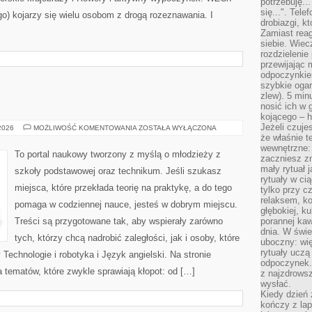
potrzebuję...
się...". Tel
o) kojarzy się wielu osobom z drogą rozeznawania. I
drobiazgi, k
Zamiast rea
siebie. Wiec
rozdzielenie
przewijając 
odpoczynkiem
szybkie ogarn
zlew). 5 min
nosić ich w 
kojącego – h
Jeżeli czuje
FIZYKA
 2026
MOŻLIWOŚĆ KOMENTOWANIA
ZOSTAŁA WYŁĄCZONA
że właśnie t
wewnętrzne: 
To portal naukowy tworzony z myślą o młodzieży z
zaczniesz z
mały rytuał 
szkoły podstawowej oraz technikum. Jeśli szukasz
rytuały w ci
miejsca, które przekłada teorię na praktykę, a do tego
tylko przy c
relaksem, k
pomaga w codziennej nauce, jesteś w dobrym miejscu.
głębokiej, k
Treści są przygotowane tak, aby wspierały zarówno
porannej kaw
dnia. W świe
tych, którzy chcą nadrobić zaległości, jak i osoby, które
uboczny: wię
rytuały uczą
Technologie i robotyka i Język angielski. Na stronie
odpoczynek.
 tematów, które zwykle sprawiają kłopot: od […]
z najzdrows
wysłać.
Kiedy dzień 
kończy z la