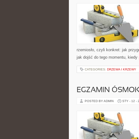
rzemiosło, czyli konkret: jak przy
jak dojść do tego momentu, kiedy
CATEGORIES:
DRZEWA I KRZEWY
EGZAMIN ÓSMOKL
POSTED BY ADMIN
STY - 12 -