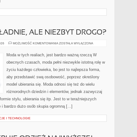
]
 ŁADNIE, ALE NIEZBYT DROGO?
JAK
026
MOŻLIWOŚĆ KOMENTOWANIA
ZOSTAŁA WYŁĄCZONA
UBIERAĆ
SIĘ
ŁADNIE,
Moda w tych realiach, jest bardzo ważną rzeczą W
ALE
NIEZBYT
obecnych czasach, moda pełni niezwykle istotną rolę w
DROGO?
życiu każdego człowieka, bo jest to najlepsza forma,
aby przedstawić swą osobowość, poprzez określony
model ubierania się. Moda odnosi się też do wielu
różnorodnych dziedzin i elementów, jednak zazwyczaj
rmie stylu, ubierania się itp. Jest to w teraźniejszych
 i bardzo dużo osób skupia ogromną […]
JE I TECHNOLOGIE