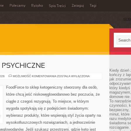
rie
Polecamy
Ryzyko
Zataguj
Tagi
Spis Treści
SUB
 PSYCHICZNE
Kiedy dzień 
kończy z la
KETO
2026
MOŻLIWOŚĆ KOMENTOWANIA
ZOSTAŁA WYŁĄCZONA
jak zrozumie
A
ZDROWIE
odpoczywamy
PSYCHICZNE
FoodForce to sklep ketogeniczny stworzony dla osób,
który kiedyś
magazynem, 
które chcą jeść niskowęglowodanowo bez poczucia, że
domowe nie 
To narzędzie
ciągle z czegoś rezygnują. To miejsce, w którym
czynności, k
wygoda spotykają się z podejściem świadomym:
bezpieczny, 
minut, które
wybierasz produkty, które wspierają styl życia oparty na
razu medyto
wysokotłuszczowych rozwiązaniach, a jednocześnie
świadoma se
rozciąganie.
glowodanów. Jeśli szukasz przestrzeni, gdzie keto jest