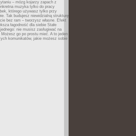
zytaniu – mózg kojarzy zapach z
onkretna muzyka tylko do pracy
ubek, którego używasz tylko przy
ie. Tak budujesz niewidzialną strukturę
cie bez ram – tworzysz własne. Efekt
ksza łagodność dla siebie Stałe
 jednego: nie musisz zasługiwać na
 Możesz go po prostu mieć. A to jeden
zych komunikatów, jakie możesz sobie