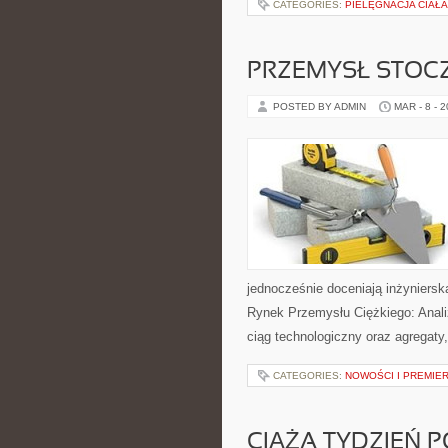
CATEGORIES:
PIELĘGNACJA CIAŁA
PRZEMYSŁ STOC
POSTED BY ADMIN
MAR - 8 - 
jednocześnie doceniają inżynierską
Rynek Przemysłu Ciężkiego: Anali
ciąg technologiczny oraz agregaty
CATEGORIES:
NOWOŚCI I PREMIE
CIĄŻA TYDZIEŃ 