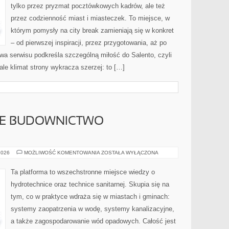
tylko przez pryzmat pocztówkowych kadrów, ale też
przez codzienność miast i miasteczek. To miejsce, w
którym pomysły na city break zamieniają się w konkret
– od pierwszej inspiracji, przez przygotowania, aż po
a serwisu podkreśla szczególną miłość do Salento, czyli
ale klimat strony wykracza szerzej: to […]
E BUDOWNICTWO
ZRÓWNOWAŻONE
2026
MOŻLIWOŚĆ KOMENTOWANIA
ZOSTAŁA WYŁĄCZONA
BUDOWNICTWO
ENERGETYCZNE
Ta platforma to wszechstronne miejsce wiedzy o
hydrotechnice oraz technice sanitarnej. Skupia się na
tym, co w praktyce wdraża się w miastach i gminach:
systemy zaopatrzenia w wodę, systemy kanalizacyjne,
a także zagospodarowanie wód opadowych. Całość jest