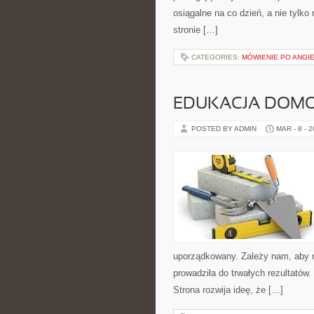
osiągalne na co dzień, a nie tylko
stronie […]
CATEGORIES:
MÓWIENIE PO ANGI
EDUKACJA DOMO
POSTED BY ADMIN
MAR - 8 - 
uporządkowany. Zależy nam, aby na
prowadziła do trwałych rezultatów
Strona rozwija ideę, że […]