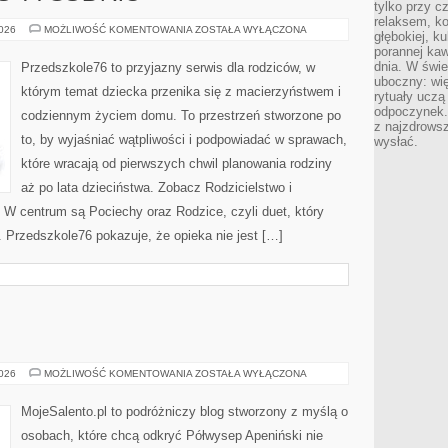
tylko przy c
relaksem, k
CIĄŻA
2026
MOŻLIWOŚĆ KOMENTOWANIA
ZOSTAŁA WYŁĄCZONA
głębokiej, k
TYDZIEŃ
porannej kaw
PO
TYGODNIU
dnia. W świe
Przedszkole76 to przyjazny serwis dla rodziców, w
uboczny: wię
którym temat dziecka przenika się z macierzyństwem i
rytuały uczą
odpoczynek.
codziennym życiem domu. To przestrzeń stworzone po
z najzdrows
to, by wyjaśniać wątpliwości i podpowiadać w sprawach,
wysłać.
które wracają od pierwszych chwil planowania rodziny
aż po lata dzieciństwa. Zobacz Rodzicielstwo i
 W centrum są Pociechy oraz Rodzice, czyli duet, który
 Przedszkole76 pokazuje, że opieka nie jest […]
TARENT
2026
MOŻLIWOŚĆ KOMENTOWANIA
ZOSTAŁA WYŁĄCZONA
MojeSalento.pl to podróżniczy blog stworzony z myślą o
osobach, które chcą odkryć Półwysep Apeniński nie