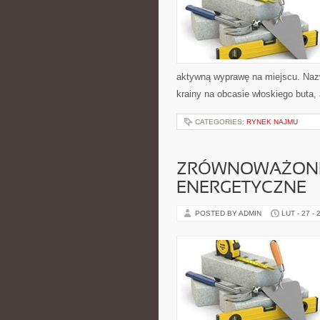
aktywną wyprawę na miejscu. Nazw
krainy na obcasie włoskiego buta, 
CATEGORIES:
RYNEK NAJMU
ZRÓWNOWAŻON
ENERGETYCZNE
POSTED BY ADMIN
LUT - 27 - 