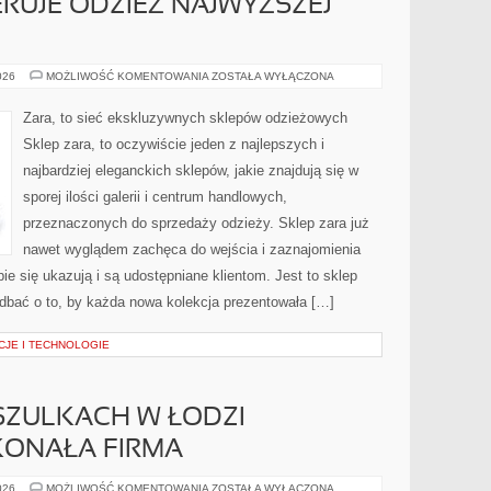
ERUJE ODZIEŻ NAJWYŻSZEJ
SKLEP
026
MOŻLIWOŚĆ KOMENTOWANIA
ZOSTAŁA WYŁĄCZONA
ZARA,
OFERUJE
ODZIEŻ
Zara, to sieć ekskluzywnych sklepów odzieżowych
NAJWYŻSZEJ
JAKOŚCI
Sklep zara, to oczywiście jeden z najlepszych i
najbardziej eleganckich sklepów, jakie znajdują się w
sporej ilości galerii i centrum handlowych,
przeznaczonych do sprzedaży odzieży. Sklep zara już
nawet wyglądem zachęca do wejścia i zaznajomienia
pie się ukazują i są udostępniane klientom. Jest to sklep
ę dbać o to, by każda nowa kolekcja prezentowała […]
JE I TECHNOLOGIE
SZULKACH W ŁODZI
ONAŁA FIRMA
NADRUKI
026
MOŻLIWOŚĆ KOMENTOWANIA
ZOSTAŁA WYŁĄCZONA