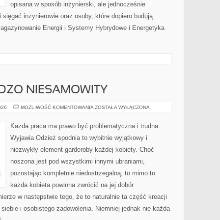
opisana w sposób inżynierski, ale jednocześnie
i sięgać inżynierowie oraz osoby, które dopiero budują
Magazynowanie Energii i Systemy Hybrydowe i Energetyka
RDZO NIESAMOWITY
BIELIZNA
026
MOŻLIWOŚĆ KOMENTOWANIA
ZOSTAŁA WYŁĄCZONA
TO
BARDZO
NIESAMOWITY
Każda praca ma prawo być problematyczna i trudna.
Wyjawia Odzież spodnia to wybitnie wyjątkowy i
niezwykły element garderoby każdej kobiety. Choć
noszona jest pod wszystkimi innymi ubraniami,
pozostając kompletnie niedostrzegalną, to mimo to
każda kobieta powinna zwrócić na jej dobór
rze w następstwie tego, że to naturalnie ta część kreacji
iebie i osobistego zadowolenia. Niemniej jednak nie każda