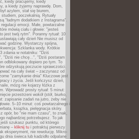
ć, kiedy pracujemy, kiedy
, a kiedy żyjemy naprawdę. Dom,
 był azylem, stał się biurem,
studiem, poczekalnią. Rytuały
są "ładnym dodatkiem z Instagrama".
 regulacji emocji. Małe, powtarzalne
tóre mówią ciału i głowie: "jesteś
to jest twój rytm". Poranny rytuał: 10
 ustawiają cały dzień Nie musisz od
wać godzinę. Wystarczy spójna,
kwencja: Szklanka wody. Krótkie
 3 zdania w notatniku: "Dziś
", "Dziś nie chcę...", "Dziś postaram
efon odblokowany dopiero po tym. To
tóre odzyskują poczucie sprawczości.
gować na cały świat – zaczynasz od
zorne "zamykanie dnia" Kluczowe jest
 pracy i życia. Jeśli kończysz dzień,
maile, mózg nie kojarzy łóżka z
. Wprowadź prosty rytuał: 5 minut:
ięcie przestrzeni wokół (stół, biurko,
ut: zapisanie zadań na jutro, żeby nie
głowie. 5–10 minut: coś powtarzalnego i
erbata, książka, pielęgnacja skóry.
sz opór, bo "nie mam czasu", to znak,
ego najbardziej potrzebujesz. To jak
jeśli szukasz punktu, od którego
mianę –
kliknij tu
i potraktuj pierwszy
jak eksperyment, nie rewolucję. Mikro-
ągu dnia świeca lub kadzidło odpalane