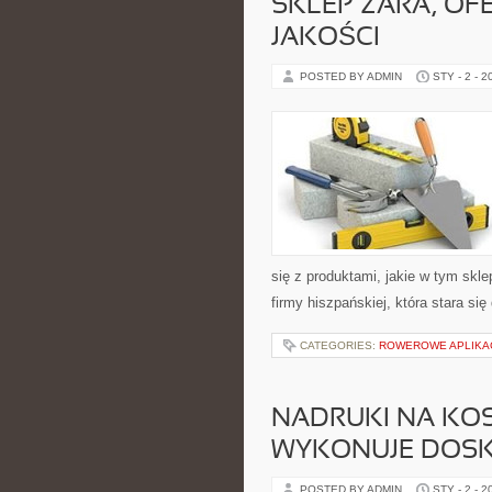
SKLEP ZARA, OF
JAKOŚCI
POSTED BY ADMIN
STY - 2 - 2
się z produktami, jakie w tym skle
firmy hiszpańskiej, która stara si
CATEGORIES:
ROWEROWE APLIKAC
NADRUKI NA KO
WYKONUJE DOSK
POSTED BY ADMIN
STY - 2 - 2