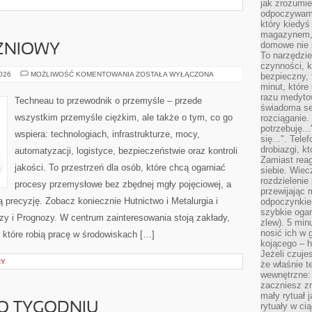
jak zrozumie
odpoczywamy
który kiedyś
magazynem, 
domowe nie 
ZNIOWY
To narzędzie
czynności, k
PRZEMYSŁ
2026
MOŻLIWOŚĆ KOMENTOWANIA
ZOSTAŁA WYŁĄCZONA
bezpieczny, 
STOCZNIOWY
minut, które
razu medyto
Techneau to przewodnik o przemyśle – przede
świadoma se
wszystkim przemyśle ciężkim, ale także o tym, co go
rozciąganie.
potrzebuję...
wspiera: technologiach, infrastrukturze, mocy,
się...". Tel
drobiazgi, k
automatyzacji, logistyce, bezpieczeństwie oraz kontroli
Zamiast rea
jakości. To przestrzeń dla osób, które chcą ogarniać
siebie. Wiec
rozdzielenie
procesy przemysłowe bez zbędnej mgły pojęciowej, a
przewijając 
 precyzję. Zobacz koniecznie Hutnictwo i Metalurgia i
odpoczynkiem
szybkie ogarn
zy i Prognozy. W centrum zainteresowania stoją zakłady,
zlew). 5 min
nosić ich w 
, które robią pracę w środowiskach […]
kojącego – h
Jeżeli czuje
RY
że właśnie t
wewnętrzne: 
zaczniesz z
mały rytuał 
PO TYGODNIU
rytuały w ci