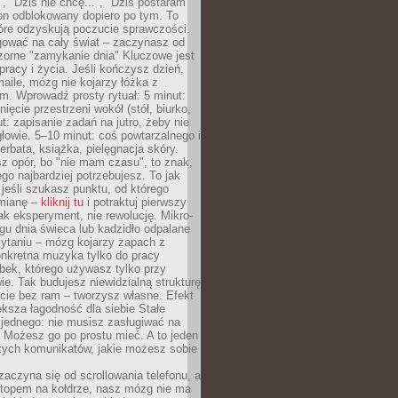
", "Dziś nie chcę...", "Dziś postaram
efon odblokowany dopiero po tym. To
tóre odzyskują poczucie sprawczości.
gować na cały świat – zaczynasz od
zorne "zamykanie dnia" Kluczowe jest
 pracy i życia. Jeśli kończysz dzień,
maile, mózg nie kojarzy łóżka z
. Wprowadź prosty rytuał: 5 minut:
ięcie przestrzeni wokół (stół, biurko,
ut: zapisanie zadań na jutro, żeby nie
głowie. 5–10 minut: coś powtarzalnego i
erbata, książka, pielęgnacja skóry.
sz opór, bo "nie mam czasu", to znak,
ego najbardziej potrzebujesz. To jak
jeśli szukasz punktu, od którego
mianę –
kliknij tu
i potraktuj pierwszy
jak eksperyment, nie rewolucję. Mikro-
ągu dnia świeca lub kadzidło odpalane
zytaniu – mózg kojarzy zapach z
onkretna muzyka tylko do pracy
ubek, którego używasz tylko przy
ie. Tak budujesz niewidzialną strukturę
cie bez ram – tworzysz własne. Efekt
ksza łagodność dla siebie Stałe
 jednego: nie musisz zasługiwać na
 Możesz go po prostu mieć. A to jeden
zych komunikatów, jakie możesz sobie
zaczyna się od scrollowania telefonu, a
ptopem na kołdrze, nasz mózg nie ma