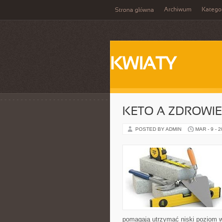
Archiwum
Katego
Strona główna
KWIATY
KETO A ZDROWIE
POSTED BY ADMIN
MAR - 9 - 
pomagają utrzymać niski poziom wę