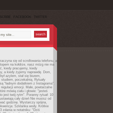
SCRIBE
FACEBOOK
TWITTER
zaczyna się od scrollowania telefonu, a
ptopem na kołdrze, nasz mózg nie ma
ć, kiedy pracujemy, kiedy
, a kiedy żyjemy naprawdę. Dom,
 był azylem, stał się biurem,
studiem, poczekalnią. Rytuały
są "ładnym dodatkiem z Instagrama".
 regulacji emocji. Małe, powtarzalne
tóre mówią ciału i głowie: "jesteś
to jest twój rytm". Poranny rytuał: 10
 ustawiają cały dzień Nie musisz od
wać godzinę. Wystarczy spójna,
kwencja: Szklanka wody. Krótkie
 3 zdania w notatniku: "Dziś