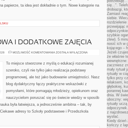
potrzebuję...
się...". Tel
 na papierze, ta idea jest dokładnie o tym. Nowe kategorie na
drobiazgi, k
Zamiast rea
siebie. Wiec
rozdzielenie
ELSKU
przewijając 
odpoczynkiem
szybkie ogarn
zlew). 5 min
WA I DODATKOWE ZAJĘCIA
nosić ich w 
kojącego – h
Jeżeli czuje
EDUKACJA
2026
MOŻLIWOŚĆ KOMENTOWANIA
ZOSTAŁA WYŁĄCZONA
DOMOWA
że właśnie t
I
wewnętrzne: 
DODATKOWE
To miejsce stworzone z myślą o edukacji rozumianej
zaczniesz z
ZAJĘCIA
mały rytuał 
szeroko, czyli nie tylko jako realizacja podstawy
rytuały w ci
programowej, ale też jako budowanie umiejętności. Nasz
tylko przy c
relaksem, k
blog dydaktyczny łączy praktyczne wskazówki z
głębokiej, k
pomysłami, które pomagają młodzieży, opiekunom oraz
porannej kaw
dnia. W świe
nauczycielom poruszać się po świecie wiedzy w sposób
uboczny: wię
rytuały uczą
uka była łatwiejsza, a jednocześnie ambitna – tak, by
odpoczynek.
. Ciekawe adresy to Szkoły podstawowe i Przedszkola
z najzdrows
wysłać.
Kiedy dzień 
kończy z la