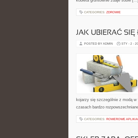
kobieta gruntownie zdaje sobie […
CATEGORIES:
ZDROWIE
JAK UBIERAĆ SIĘ
POSTED BY ADMIN
STY - 2 - 2
kojarzy się szczególnie z modą w fo
czasach bardzo rozpowszechniane
CATEGORIES:
ROWEROWE APLIKAC