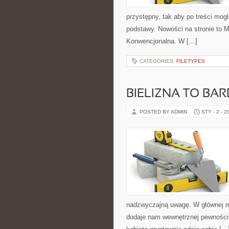
przystępny, tak aby po treści mogl
podstawy. Nowości na stronie to 
Konwencjonalna. W […]
CATEGORIES:
FILETYPES
BIELIZNA TO BA
POSTED BY ADMIN
STY - 2 - 2
nadzwyczajną uwagę. W głównej mie
dodaje nam wewnętrznej pewności s