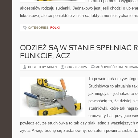
szpilki i po prostu wygląda
akcesoriów rodzaju sukienki. Jednakowo jest jeśli chodzi o ubiera
luksusowe, ale co poniektóre z nich są faktycznie niesłychanie n
CATEGORIES:
ROLKI
ODZIEŻ SĄ W STANIE SPEŁNIAĆ 
FUNKCJE, ACZ
POSTED BY ADMIN
GRU - 9 - 2025
MOŻLIWOŚĆ KOMENTOWAN
To pewnie coś oczywistego
Studniówka to aktualnie t
jak niegdyś – jednakże to co
pewnością to, że dzisiaj ni
studniówki, które tak napra
uroczysty bal, przyjęcie w
powiedzieć, że studniówka to tak czy siak jedno z ważniejszych 
życia. A więc trochę się zastanówmy, co zatem powinna zrobić d