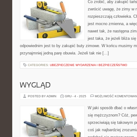
Co zrobić, aby zakupić tań
zwrócić uwagę, że zimy w 
rozpieszczają człowieka. 
jest mocno zmienna, a wię
nawet tak, że następna zim
jest taka, że jeżeli bliża s
odpowiednim jest to by zakupić buty zimowe. W końcu musimy 
przynajmniej jedną parę obuwia. Jeżeli tak nie […]
CATEGORIES:
UBEZPIECZENIE WYDARZENIA I BEZPIECZEŃSTWO
WYGLĄD
POSTED BY ADMIN
GRU - 4 - 2025
MOŻLIWOŚĆ KOMENTOWAN
W jaki sposób dbać o włas
się mężczyznom? Cóż, pewn
sprzeciwiają się takowym pr
coś jak najbardziej zrozumi