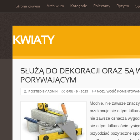
Archiwum
Kategorie
Polecamy
Ryzyko
Strona główna
Sp
KWIATY
SŁUŻĄ DO DEKORACJI ORAZ SĄ 
PORYWAJĄCYM
POSTED BY ADMIN
GRU - 9 - 2025
MOŻLIWOŚĆ KOMENTOWAN
Modnie, nie zawsze znaczy
przekonuje się o tym kilkan
nie zawsze oznacza wygodn
się o tym kilkanaście tysię
przyodziać pożyteczne spor