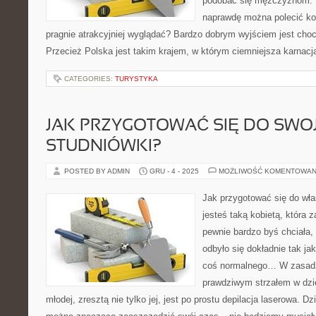
podobać się mężczyznom. N
naprawdę można polecić kob
pragnie atrakcyjniej wyglądać? Bardzo dobrym wyjściem jest choc
Przecież Polska jest takim krajem, w którym ciemniejsza karnacja 
CATEGORIES:
TURYSTYKA
JAK PRZYGOTOWAĆ SIĘ DO SWOJ
STUDNIÓWKI?
POSTED BY ADMIN
GRU - 4 - 2025
MOŻLIWOŚĆ KOMENTOWAN
Jak przygotować się do wła
jesteś taką kobietą, która z
pewnie bardzo byś chciała,
odbyło się dokładnie tak ja
coś normalnego… W zasadzi
prawdziwym strzałem w dzie
młodej, zresztą nie tylko jej, jest po prostu depilacja laserowa. D