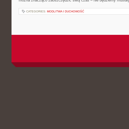
można znacząco zaoszczędzić swój czas – nie będziemy musiał
CATEGORIES:
MODLITWA I DUCHOWOŚĆ