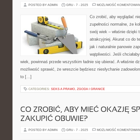
POSTED BY ADMIN
GRU - 7 - 2025
MOŻLIWOŚĆ KOMENTOWAN
Co zrobić, aby wyglądać ni
zupełności normalne, że kob
swój wiek – właśnie dzięki
atrakcyjniej. Akurat co do 
jak i naturalnie panowie z
wątpliwości. Jeśli chciałab
wiek, powinnaś przede wszystkim ładnie się ubierać. A właśnie dz
możliwość sprawić, że wreszcie będziesz niesłychanie zadowol
to […]
CATEGORIES:
SEKS A PRAWO, ZGODA I GRANICE
CO ZROBIĆ, ABY MIEĆ OKAZJĘ S
ZAKUPIĆ OBUWIE?
POSTED BY ADMIN
GRU - 7 - 2025
MOŻLIWOŚĆ KOMENTOWAN