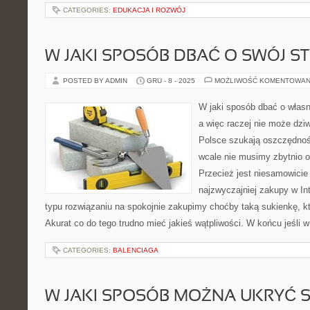
CATEGORIES:
EDUKACJA I ROZWÓJ
W JAKI SPOSÓB DBAĆ O SWÓJ ST
POSTED BY ADMIN
GRU - 8 - 2025
MOŻLIWOŚĆ KOMENTOWAN
W jaki sposób dbać o własn
a więc raczej nie może dziw
Polsce szukają oszczędnoś
wcale nie musimy zbytnio 
Przecież jest niesamowicie
najzwyczajniej zakupy w Int
typu rozwiązaniu na spokojnie zakupimy choćby taką sukienkę, k
Akurat co do tego trudno mieć jakieś wątpliwości. W końcu jeśli 
CATEGORIES:
BALENCIAGA
W JAKI SPOSÓB MOŻNA UKRYĆ 